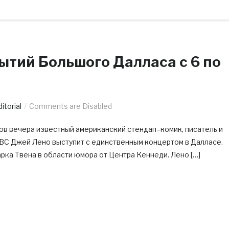
ытий Большого Далласа c 6 по
itorial
Comments are Disabled
асов вечера известный американский стендап–комик, писатель и
NBC Джей Лено выступит с единственным концертом в Далласе.
ка Твена в области юмора от Центра Кеннеди. Лено […]