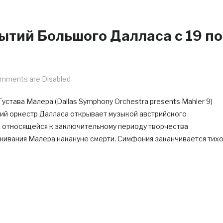
ытий Большого Далласа c 19 по
mments are Disabled
става Малера (Dallas Symphony Orchestra presents Mahler 9)
ий оркестр Далласа открывает музыкой австрийского
 относящейся к заключительному периоду творчества
ивания Малера накануне смерти. Симфония заканчивается тихо