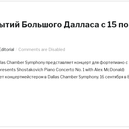
ытий Большого Далласа c 15 по
Editorial
Comments are Disabled
llas Chamber Symphony представляет концерт для фортепиано с
esents Shostakovich Piano Concerto No. 1 with Alex McDonald)
дет концертмейстером в Dallas Chamber Symphony. 16 сентября в 