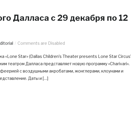
о Далласа c 29 декабря по 12
ditorial
Comments are Disabled
«Lone Star» (Dallas Children’s Theater presents Lone Star Circus
ским театром Далласа представляет новую программу «Charivari».
феерией с воздушными акробатами, жонглерами, клоунами и
дставление. Даты и […]