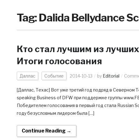
Tag:
Dalida Bellydance S
Кто стал лучшим из лучши
Итоги голосования
Даллас
Событие
2014-10-13
by
Editorial
Commen
[Даллас, Техас] Вот уже третий год подряд в Северном Т
speaking Business of DFW при поддержке группы www.FB.
Победителем голосования в первый год стала Russian Sc
году безусловным лидером была […]
Continue Reading →