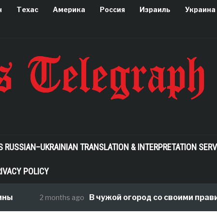
н
Техас
Америка
Россия
Израиль
Украина
S RUSSIAN–UKRAINIAN TRANSLATION & INTERPRETATION SERV
IVACY POLICY
ны
В чужой огород со своими правил
2 months ago