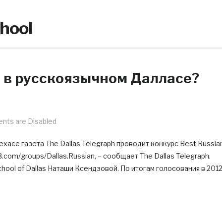
chool
х в русскоязычном Далласе?
ts are Disabled
ехасе газета The Dallas Telegraph проводит конкурс Best Russia
com/groups/Dallas.Russian, – сообщает The Dallas Telegraph.
hool of Dallas Наташи Ксендзовой. По итогам голосования в 201