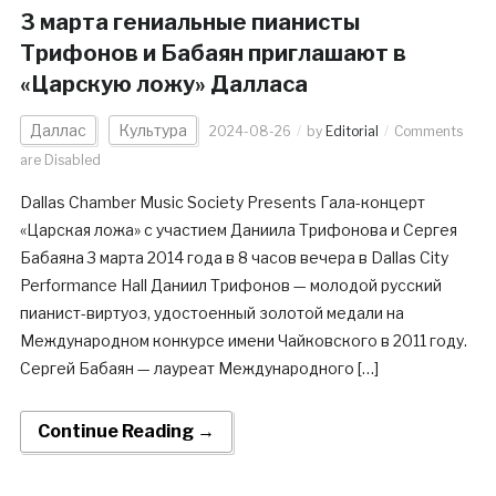
3 марта гениальные пианисты
Трифонов и Бабаян приглашают в
«Царскую ложу» Далласа
Даллас
Культура
2024-08-26
by
Editorial
Comments
are Disabled
Dallas Chamber Music Society Presents Гала-концерт
«Царская ложа» с участием Даниила Трифонова и Сергея
Бабаяна 3 марта 2014 года в 8 часов вечера в Dallas City
Performance Hall Даниил Трифонов — молодой русский
пианист-виртуоз, удостоенный золотой медали на
Международном конкурсе имени Чайковского в 2011 году.
Сергей Бабаян — лауреат Международного […]
Continue Reading →