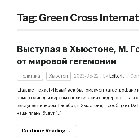
Tag:
Green Cross Internat
Выступая в Хьюстоне, М. 
от мировой гегемонии
Политика
Хьюстон
2023-05-22
by
Editorial
Com
[Даллас, Техас] «Новый век был омрачен катастрофами 
номер один для мировых политических лидеров», – так
выступая вечером, 1 ноября, в Хьюстоне, – сообщает Dal
наши планы будут […]
Continue Reading →