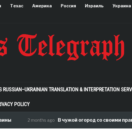
н
Техас
Америка
Россия
Израиль
Украина
S RUSSIAN–UKRAINIAN TRANSLATION & INTERPRETATION SERV
IVACY POLICY
ины
В чужой огород со своими прав
2 months ago