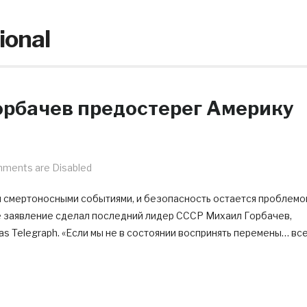
ional
Горбачев предостерег Америку
ments are Disabled
и смертоносными событиями, и безопасность остается проблемо
ое заявление сделал последний лидер СССР Михаил Горбачев,
las Telegraph. «Если мы не в состоянии воспринять перемены… вс