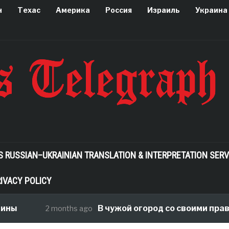
н
Техас
Америка
Россия
Израиль
Украина
S RUSSIAN–UKRAINIAN TRANSLATION & INTERPRETATION SERV
IVACY POLICY
ины
В чужой огород со своими прави
2 months ago