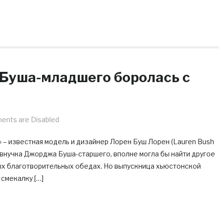
Буша-младшего боролась с
nts are Disabled
 – известная модель и дизайнер Лорен Буш Лорен (Lauren Bush
 внучка Джорджа Буша-старшего, вполне могла бы найти другое
ных благотворительных обедах. Но выпускница хьюстонской
смекалку […]