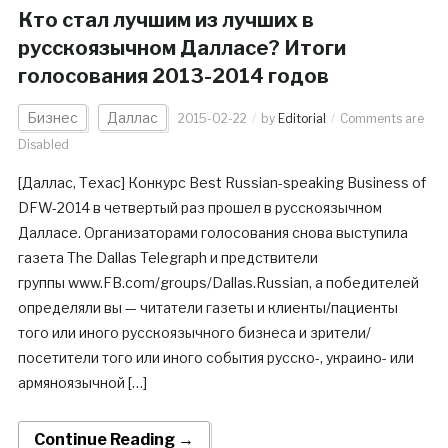
Кто стал лучшим из лучших в
русскоязычном Далласе? Итоги
голосования 2013-2014 годов
Бизнес
Даллас
2015-02-22
by
Editorial
Comments are
Disabled
[Даллас, Техас] Конкурс Best Russian-speaking Business of
DFW-2014 в четвертый раз прошел в русскоязычном
Далласе. Организаторами голосования снова выступила
газета The Dallas Telegraph и предствители
группы www.FB.com/groups/Dallas.Russian, а победителей
определяли вы — читатели газеты и клиенты/пациенты
того или иного русскоязычного бизнеса и зрители/
посетители того или иного события русско-, украино- или
армяноязычной […]
Continue Reading →