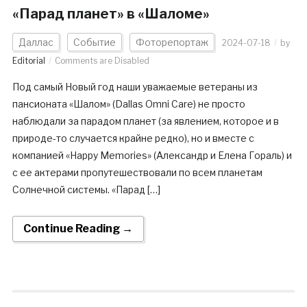
«Парад планет» в «Шаломе»
Даллас
Событие
Фоторепортаж
2024-07-18
by
Editorial
Comments are Disabled
Под самый Новый год наши уважаемые ветераны из
пансионата «Шалом» (Dallas Omni Care) не просто
наблюдали за парадом планет (за явлением, которое и в
природе-то случается крайне редко), но и вместе с
компанией «Happy Memories» (Александр и Елена Гораль) и
с ее актерами пропутешествовали по всем планетам
Солнечной системы. «Парад […]
Continue Reading →