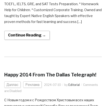
TOEFL, IELTS, GRE, and SAT Tests Preparation. * Homework
Help for Children. * Customized Corporate Training. Owned and
taught by Expert Native English Speakers with effective
proven methods for fast learning and success […]
Continue Reading →
Happy 2014 From The Dallas Telegraph!
Даллас
Реклама
2024-07-10
by
Editorial
Comments
are Disabled
С Новым годом и с Рождеством Христовым всех наших
партнеров и читателей! Спасибо Вам за поддержку! Пусть