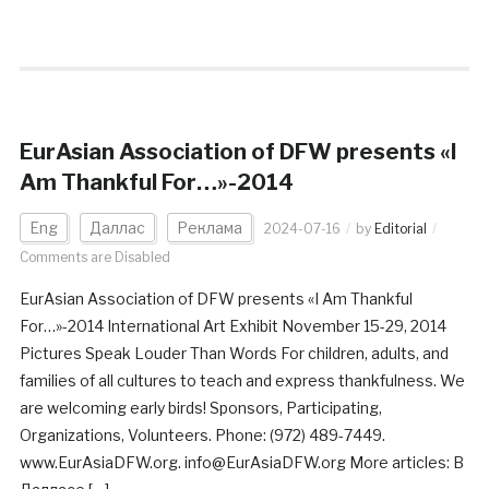
EurAsian Association of DFW presents «I
Am Thankful For…»-2014
Eng
Даллас
Реклама
2024-07-16
by
Editorial
Comments are Disabled
EurAsian Association of DFW presents «I Am Thankful
For…»-2014 International Art Exhibit November 15-29, 2014
Pictures Speak Louder Than Words For children, adults, and
families of all cultures to teach and express thankfulness. We
are welcoming early birds! Sponsors, Participating,
Organizations, Volunteers. Phone: (972) 489-7449.
www.EurAsiaDFW.org. info@EurAsiaDFW.org More articles: В