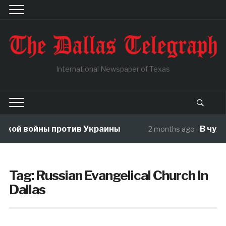
International Newspaper of Texas
ой войны против Украины
В чужой 
2 months ago
Tag:
Russian Evangelical Church In
Dallas