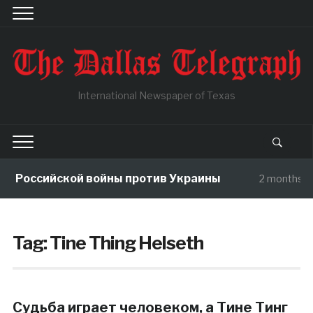
International Newspaper of Texas
ы Российской войны против Украины
2 months a
Tag:
Tine Thing Helseth
Судьба играет человеком, а Тине Тинг