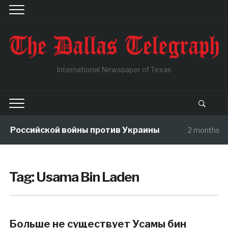
International Newspaper of Texas
ы Российской войны против Украины
2 months a
Tag:
Usama Bin Laden
Больше не существует Усамы бин