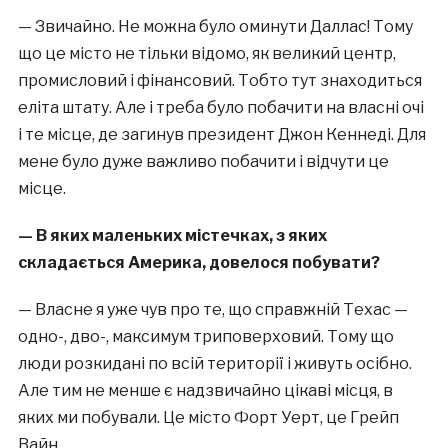
— Звичайно. Не можна було оминути Даллас! Тому
що це місто не тільки відомо, як великий центр,
промисловий і фінансовий. Тобто тут знаходиться
еліта штату. Але і треба було побачити на власні очі
і те місце, де загинув президент Джон Кеннеді. Для
мене було дуже важливо побачити і відчути це
місце.
— В яких маленьких містечках, з яких
складається Америка, довелося побувати?
— Власне я уже чув про те, що справжній Техас —
одно-, дво-, максимум триповерховий. Тому що
люди розкидані по всій території і живуть осібно.
Але тим не менше є надзвичайно цікаві місця, в
яких ми побували. Це місто Форт Уерт, це Грейп
Вайн.