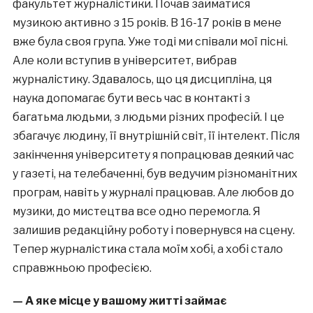
факультет журналістики. Почав займатися
музикою активно з 15 років. В 16-17 років в мене
вже була своя група. Уже тоді ми співали мої пісні.
Але коли вступив в університет, вибрав
журналістику. Здавалось, що ця дисципліна, ця
наука допомагає бути весь час в контакті з
багатьма людьми, з людьми різних професій. І це
збагачує людину, її внутрішній світ, її інтелект. Після
закінчення університету я попрацював деякий час
у газеті, на телебаченні, був ведучим різноманітних
програм, навіть у журналі працював. Але любов до
музики, до мистецтва все одно перемогла. Я
залишив редакційну роботу і повернувся на сцену.
Тепер журналістика стала моїм хобі, а хобі стало
справжньою професією.
— А яке місце у вашому житті займає