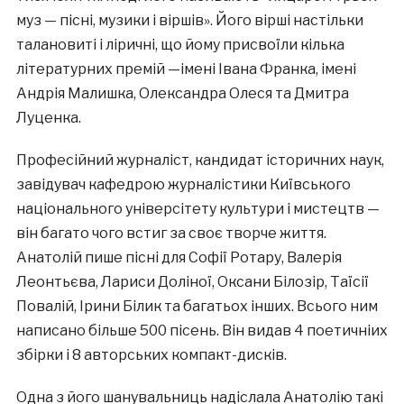
муз — пісні, музики і віршів». Його вірші настільки
талановиті і ліричні, що йому присвоїли кілька
літературних премій —імені Івана Франка, імені
Андрія Малишка, Олександра Олеся та Дмитра
Луценка.
Професійний журналіст, кандидат історичних наук,
завідувач кафедрою журналістики Київського
національного універсітету культури і мистецтв —
він багато чого встиг за своє творче життя.
Анатолій пише пісні для Софії Ротару, Валерія
Леонтьєва, Лариси Доліної, Оксани Білозір, Таїсії
Повалій, Ірини Білик та багатьох інших. Всього ним
написано більше 500 пісень. Він видав 4 поетичніих
збірки і 8 авторських компакт-дисків.
Одна з його шанувальниць надіслала Анатолію такі