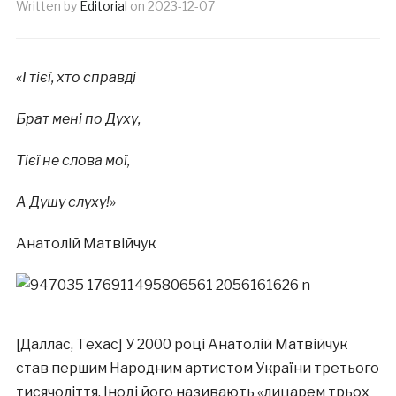
Written by
Editorial
on
2023-12-07
«І тієї, хто справді
Брат мені по Духу,
Тієї не слова мої,
А Душу слуху!»
Анатолій Матвійчук
[Даллас, Техас] У 2000 році Анатолій Матвійчук
став першим Народним артистом України третього
тисячоліття. Іноді його називають «лицарем трьох