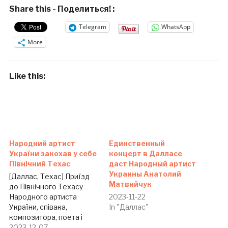
Share this - Поделиться! :
Telegram
WhatsApp
More
Like this:
Народний артист
Единственный
України закохав у себе
концерт в Далласе
Північний Техас
даст Народный артист
Украины Анатолий
[Даллас, Техас] Приїзд
Матвийчук
до Північного Техасу
Народного артиста
2023-11-22
України, співака,
In "Даллас"
композитора, поета і
журналіста Анатолія
2023-12-07