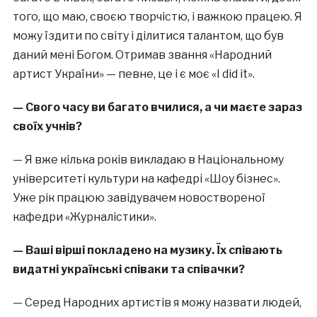
того, що маю, своєю творчістю, і важкою працею. Я
можу їздити по світу і ділитися талантом, що був
даний мені Богом. Отримав звання «Народний
артист України» — певне, це і є моє «I did it».
— Свого часу ви багато вчилися, а чи маєте зараз
своїх учнів?
— Я вже кілька років викладаю в Національному
університеті культури на кафедрі «Шоу бізнес».
Уже рік працюю завідувачем новоствореної
кафедри «Журналістики».
— Ваші вірші покладено на музику. Їх співають
видатні українські співаки та співачки?
— Серед Народних артистів я можу назвати людей,