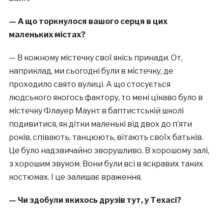
— А що торкнулося вашого серця в цих
маленьких містах?
— В кожному містечку свої якісь принади. От,
наприклад, ми сьогодні були в містечку, де
проходило свято вулиці. А що стосується
людського якогось фактору, то мені цікаво було в
містечку Флауер Маунт в баптистській школі
подивитися, як дітки маленькі від двох до п’яти
років, співають, танцюють, вітають своїх батьків.
Це було надзвичайно зворушливо. В хорошому залі,
з хорошим звуком. Вони були всі в яскравих таких
костюмах. І це залишає враження.
— Чи здобули якихось друзів тут, у Техасі?