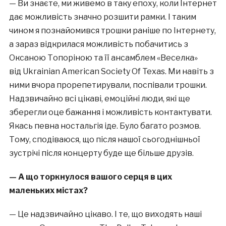
— Ви знаєте, ми живемо в таку епоху, коли Інтернет
дає можливість значно розшити рамки. І таким
чином я познайомився трошки раніше по Інтернету,
а зараз відкрилася можливість побачитись з
Оксаною Топоріною та її ансамблем «Веселка»
від Ukrainian American Society Of Texas. Ми навіть з
ними вчора прорепетирували, поспівали трошки.
Надзвичайно всі цікаві, емоційні люди, які ще
зберегли оце бажання і можливість контактувати.
Якась певна ностальгія іде. Було багато розмов.
Тому, сподіваюся, що після нашої сьогоднішньої
зустрічі після концерту буде ще більше друзів.
— А що торкнулося вашого серця в цих
маленьких містах?
— Це надзвичайно цікаво. І те, що виходять наші