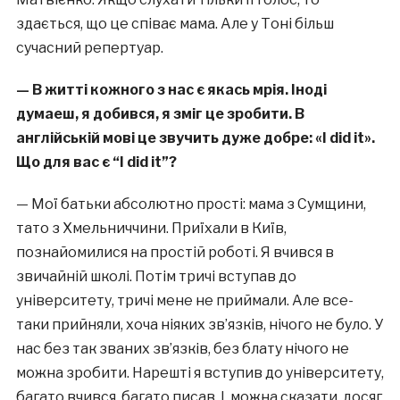
здається, що це співає мама. Але у Тоні більш
сучасний репертуар.
— В житті кожного з нас є якась мрія. Іноді
думаеш, я добився, я зміг це зробити. В
англійській мові це звучить дуже добре: «I did it».
Що для вас є “I did it”?
— Мої батьки абсолютно прості: мама з Сумщини,
тато з Хмельниччини. Приїхали в Київ,
познайомилися на простій роботі. Я вчився в
звичайній школі. Потім тричі вступав до
університету, тричі мене не приймали. Але все-
таки прийняли, хоча ніяких зв’язків, нічого не було. У
нас без так званих зв’язків, без блату нічого не
можна зробити. Нарешті я вступив до університету,
багато вчився, багато писав. І, можна сказати, досяг