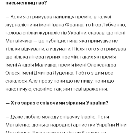
письменництво?
— Коли я отримував найвищу премію в галузі
журналістики імені Івана Франка, то Ігор Лубченко,
голова спілки журналістів України, сказав, що пісні
Матвійчука — це публіцистика, яка примушує не
тільки відчувати, а й думати. Після того я отримував
ще кілька літературних премій, таких як премія
імені Андрія Малишка, премія імені Олександра
Олеся, імені Дмитра Луценка. Тобто з цим все
склалося. Але прозу поки що не пишу, поки що
накопичую, скажімо так, життєві враження.
— Хто зараз є співочими зірками України?
— Дуже люблю молоду співачку Іларію. Тоня
Матвієнко, донька народної артистки України Ніни
Матвієнко. Якщо слухати тільки її голос, то