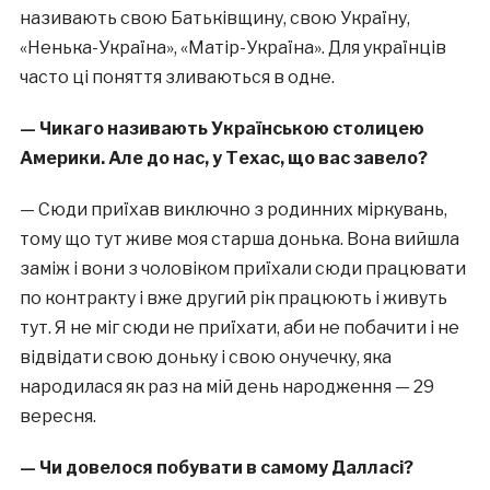
називають свою Батьківщину, свою Україну,
«Ненька-Україна», «Матір-Україна». Для українців
часто ці поняття зливаються в одне.
— Чикаго називають Українською столицею
Америки. Але до нас, у Техас, що вас завело?
— Сюди приїхав виключно з родинних міркувань,
тому що тут живе моя старша донька. Вона вийшла
заміж і вони з чоловіком приїхали сюди працювати
по контракту і вже другий рік працюють і живуть
тут. Я не міг сюди не приїхати, аби не побачити і не
відвідати свою доньку і свою онучечку, яка
народилася як раз на мій день народження — 29
вересня.
— Чи довелося побувати в самому Далласі?