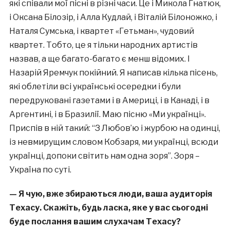
які співали мої пісні в різні часи. Це і Микола Гнатюк,
і Оксана Білозір, і Алла Кудлай, і Віталій Білоножко, і
Наталя Сумська, і квартет «Гетьман», чудовий
квартет. Тобто, це я тільки народних артистів
назвав, а ще багато-багато є менш відомих. І
Назарій Яремчук покійний. Я написав кілька пісень,
які облетіли всі українські осередки і були
передруковані газетами і в Америці, і в Канаді, і в
Аргентині, і в Бразилії. Маю пісню «Ми українці».
Приспів в ній такий: “З Любов’ю і журбою на одинці,
із невмирущим словом Кобзаря, ми українці, всюди
українці, допоки світить нам одна зоря”. Зоря –
Україна по суті.
— Я чую, вже збираються люди, ваша аудиторія
Техасу. Скажіть, будь ласка, яке у вас сьогодні
буде послання вашим слухачам Техасу?