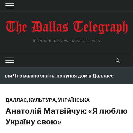
International Newspaper of Texas
и Что важно знать, покупая дом в Далласе
2 mon
ДАЛЛАС
,
КУЛЬТУРА
,
УКРАЇНСЬКА
Анатолій Матвійчук: «Я люблю
Україну свою»