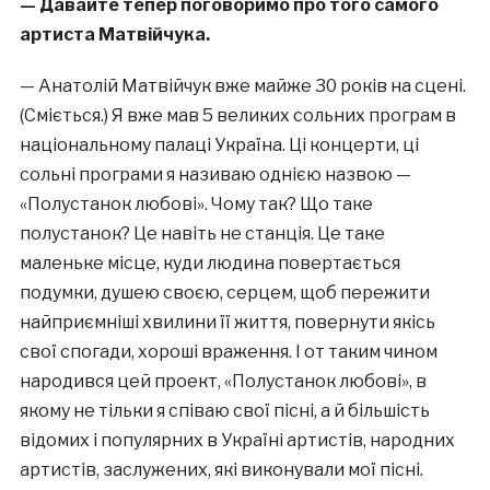
— Давайте тепер поговоримо про того самого
артиста Матвійчука.
— Анатолій Матвійчук вже майже 30 років на сцені.
(Сміється.) Я вже мав 5 великих сольних програм в
національному палаці Україна. Ці концерти, ці
сольні програми я називаю однією назвою —
«Полустанок любові». Чому так? Що таке
полустанок? Це навіть не станція. Це таке
маленьке місце, куди людина повертається
подумки, душею своєю, серцем, щоб пережити
найприємніші хвилини її життя, повернути якісь
свої спогади, хороші враження. І от таким чином
народився цей проект, «Полустанок любові», в
якому не тільки я співаю свої пісні, а й більшість
відомих і популярних в Україні артистів, народних
артистів, заслужених, які виконували мої пісні.