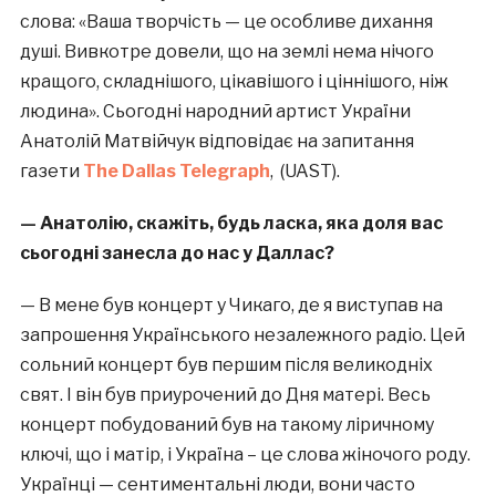
слова: «Ваша творчість — це особливе дихання
душі. Вивкотре довели, що на землі нема нічого
кращого, складнішого, цікавішого і ціннішого, ніж
людина». Сьогодні народний артист України
Анатолій Матвійчук відповідає на запитання
газети
The Dallas Telegraph
, (UAST).
— Анатолію, скажіть, будь ласка, яка доля вас
сьогодні занесла до нас у Даллас?
— В мене був концерт у Чикаго, де я виступав на
запрошення Українського незалежного радіо. Цей
сольний концерт був першим після великодніх
свят. І він був приурочений до Дня матері. Весь
концерт побудований був на такому ліричному
ключі, що і матір, і Україна – це слова жіночого роду.
Українці — сентиментальні люди, вони часто