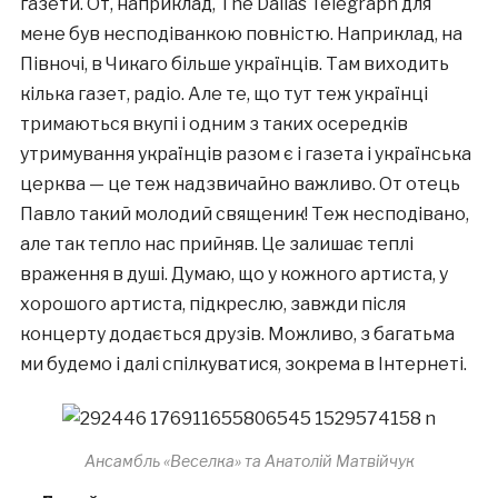
газети. От, наприклад, The Dallas Telegraph для
мене був несподіванкою повністю. Наприклад, на
Півночі, в Чикаго більше українців. Там виходить
кілька газет, радіо. Але те, що тут теж українці
тримаються вкупі і одним з таких осередків
утримування українців разом є і газета і українська
церква — це теж надзвичайно важливо. От отець
Павло такий молодий священик! Теж несподівано,
але так тепло нас прийняв. Це залишає теплі
враження в душі. Думаю, що у кожного артиста, у
хорошого артиста, підкреслю, завжди після
концерту додається друзів. Можливо, з багатьма
ми будемо і далі спілкуватися, зокрема в Інтернеті.
Aнсамбль «Веселка» та Анатолій Матвійчук