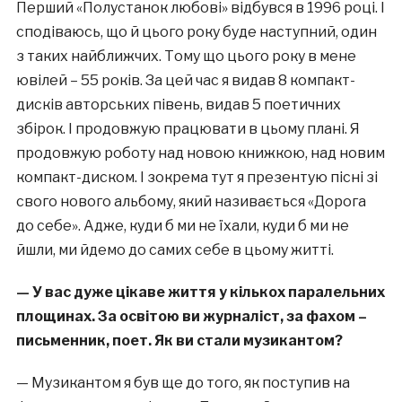
Перший «Полустанок любові» відбувся в 1996 році. І
сподіваюсь, що й цього року буде наступний, один
з таких найближчих. Тому що цього року в мене
ювілей – 55 років. За цей час я видав 8 компакт-
дисків авторських півень, видав 5 поетичних
збірок. І продовжую працювати в цьому плані. Я
продовжую роботу над новою книжкою, над новим
компакт-диском. І зокрема тут я презентую пісні зі
свого нового альбому, який називається «Дорога
до себе». Адже, куди б ми не їхали, куди б ми не
йшли, ми йдемо до самих себе в цьому житті.
— У вас дуже цікаве життя у кількох паралельних
площинах. За освітою ви журналіст, за фахом –
письменник, поет. Як ви стали музикантом?
— Музикантом я був ще до того, як поступив на