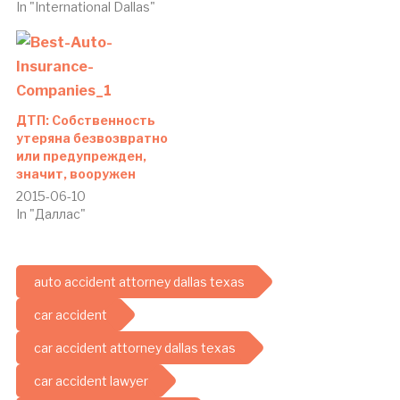
In "International Dallas"
ДТП: Собственность
утеряна безвозвратно
или предупрежден,
значит, вооружен
2015-06-10
In "Даллас"
auto accident attorney dallas texas
car accident
car accident attorney dallas texas
car accident lawyer