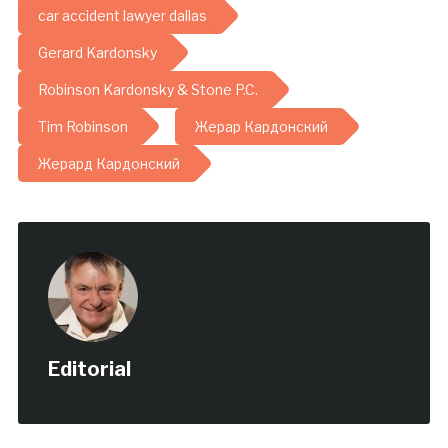
car accident lawyer dallas
Gerard Kardonsky
Robinson Kardonsky & Stone P.C.
Tim Robinson
Жерар Кардонский
Жерард Кардонский
Editorial