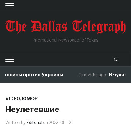
International Newspaper of Texas
 войны против Украины
В чужой ог
2 months ago
VIDEO
,
ЮМОР
Неулетевшие
Written by
Editorial
on
2023-05-12