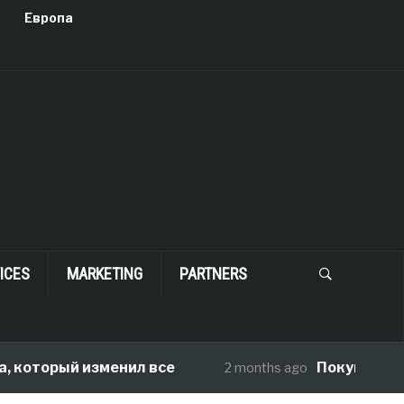
Европа
ICES
MARKETING
PARTNERS
оторый изменил все
Покупка дома в
2 months ago