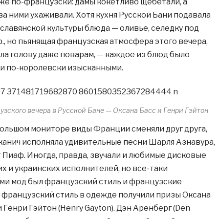
аже по-французски: дамы кокетливо щебетали, а
за ними ухаживали. Хотя кухня Русской Бани подавала
славянской культуры блюда — оливье, селедку под
р., но пьянящая французская атмосфера этого вечера,
ла голову даже поварам, — каждое из блюд было
и по-королевски изысканными.
зского вечера в Русской Бане — Оксана Басс и Генри Гэйтон
 большом мониторе виды Франции сменяли друг друга,
анич исполняла удивительные песни Шарля Азнавура,
 Пиаф. Иногда, правда, звучали и любимые дисковые
х и украинских исполнителей, но все-таки
и мод был французский стиль и французские
а французский стиль в одежде получили призы Оксана
и Генри Гэйтон (Henry Gayton). Дэн Аренберг (Den