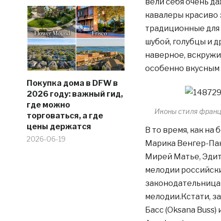
вели себя очень д
кавалеры красиво 
традиционные для 
шубой, голубцы и д
наверное, вскружи
особенно вкусным 
Покупка дома в DFW в
2026 году: важный гид,
где можно
Иконы стиля францу
торговаться, а где
цены держатся
В то время, как на
2026-06-19
Марика Венгер-Пак
Мирей Матье, Эдит
мелодии российски
законодательницам
мелодии.Кстати, з
Басс (Oksana Buss) 