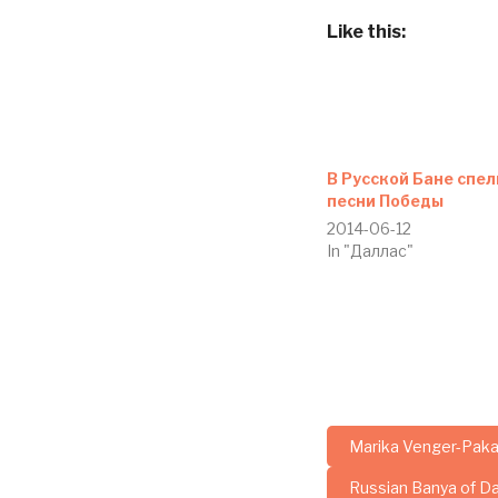
Like this:
В Русской Бане спел
песни Победы
2014-06-12
In "Даллас"
Marika Venger-Paka
Russian Banya of Da