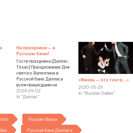
и
На праздники — в
Русскую баню!
Гости праздника [Даллас,
Техас] Празднование Дня
святого Валентина в
Русской бане Далласа
«Жизнь — это театр…»
всем пришедшим на
2020-05-29
торжество запомнится
2024-09-02
In "Russian Dallas"
выступлением двух
In "Даллас"
вокальных див
русскоязычного Далласа
— Лины Австрийской и
nich
Russian Banya
Марики. Под самый
занавес The Dallas
llas
Русская баня Далласа
Telegraph поговорила с