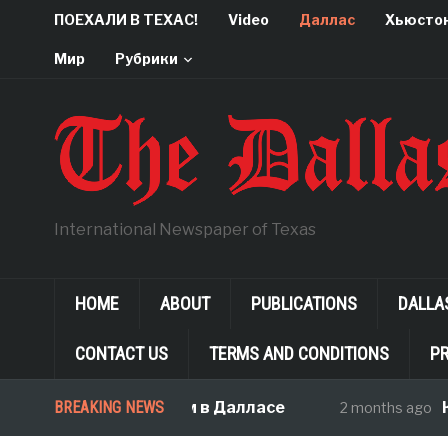
ПОЕХАЛИ В ТЕХАС!
Video
Даллас
Хьюсто
Мир
Рубрики
International Newspaper of Texas
HOME
ABOUT
PUBLICATIONS
DALLA
CONTACT US
TERMS AND CONDITIONS
PR
 знать, покупая дом в Далласе
BREAKING NEWS
Как 
2 months ago