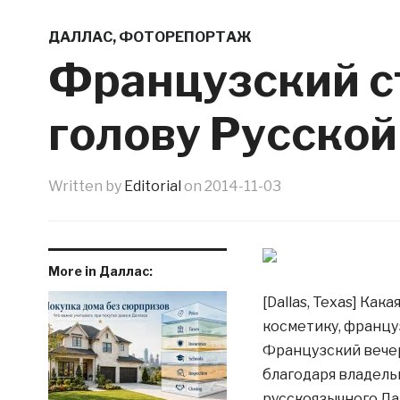
ДАЛЛАС
,
ФОТОРЕПОРТАЖ
Французский с
голову Русской
Written by
Editorial
on
2014-11-03
More in Даллас:
[Dallas, Texas] Ка
косметику, францу
Французский вечер
благодаря владель
русскоязычного Да