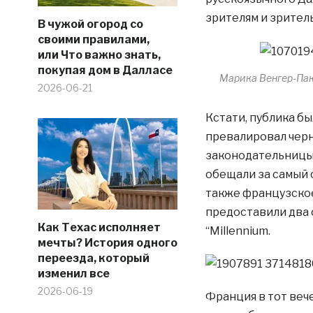
зрителям и зрител
В чужой огород со
своими правилами,
или Что важно знать,
покупая дом в Далласе
Марика Венгер-Пак
2026-06-21
Кстати, публика бы
превалировал чер
законодательницы 
обещали за самый 
также французское
предоставили два с
Как Техас исполняет
“Millennium.
мечты? История одного
переезда, который
изменил все
2026-06-19
Франция в тот вече