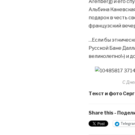
Arenberg) и его сп
Альбина Каневская 
подарок в честь с
французский вечер
…Если бы этническ
Русской Бане Даллас
великолепно!») и до
С Дне
Текст и фото Сер
Share this - Подели
Telegra