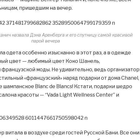
ьницам, пришедшим на вечер.
анич назвала Дэна Аренберга и его спутницу самой красивой
парой вечера
ла одета особенно изысканно в этот раз, а в одежде
ный цвет — любимый цвет Коко Шанель,
французской моды. Не удивительно, ведь организато
стильный «французский» наряд подарки от дома Chanel,
 шампанское Blanc de Blancs! Кстати, подарки шедро
алона красоты — “Vada Light Wellness Center” и
р витала в воздухе среди гостей Русской Бани. Все они