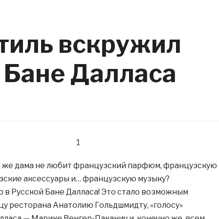
тиль вскружил
 Бане Далласа
кая же дама не любит французский парфюм, французскую
зские аксессуары и… французскую музыку?
 в Русской Бане Далласа! Это стало возможным
цу ресторана Анатолию Гольдшмидту, «голосу»
лласа — Марике Венгер-Паканич и, конечно же, всем