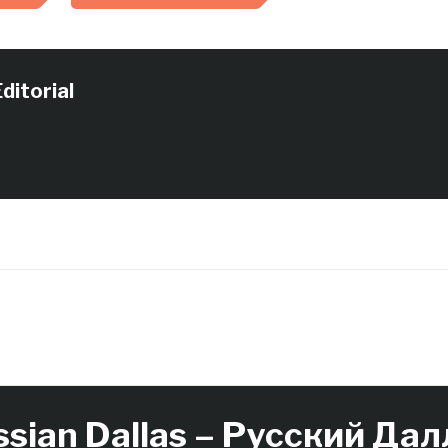
гостями праздника. Андрей
Подлесный: — Полная баня
людей, как сегодня, — это
всегда «ах». А…
ditorial
ssian Dallas – Русский Дал