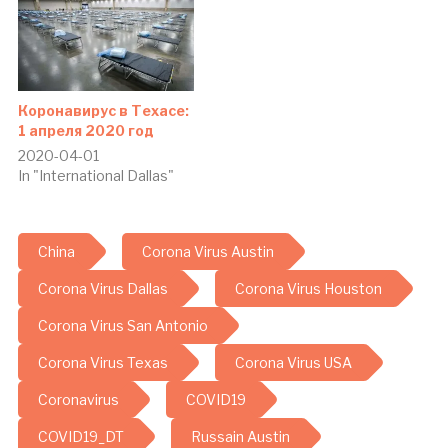
Коронавирус в Техасе:
1 апреля 2020 год
2020-04-01
In "International Dallas"
China
Corona Virus Austin
Corona Virus Dallas
Corona Virus Houston
Corona Virus San Antonio
Corona Virus Texas
Corona Virus USA
Coronavirus
COVID19
COVID19_DT
Russain Austin