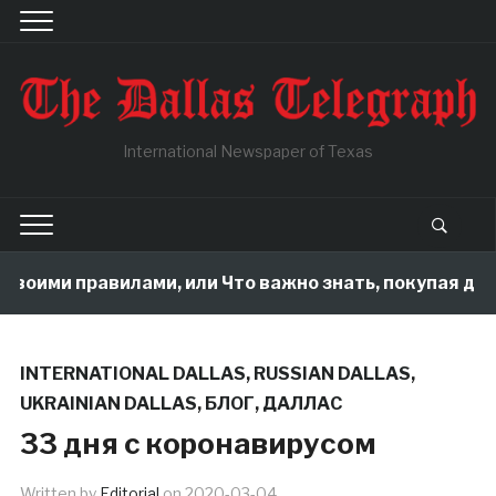
International Newspaper of Texas
оими правилами, или Что важно знать, покупая дом в 
INTERNATIONAL DALLAS
,
RUSSIAN DALLAS
,
UKRAINIAN DALLAS
,
БЛОГ
,
ДАЛЛАС
33 дня с коронавирусом
Written by
Editorial
on
2020-03-04