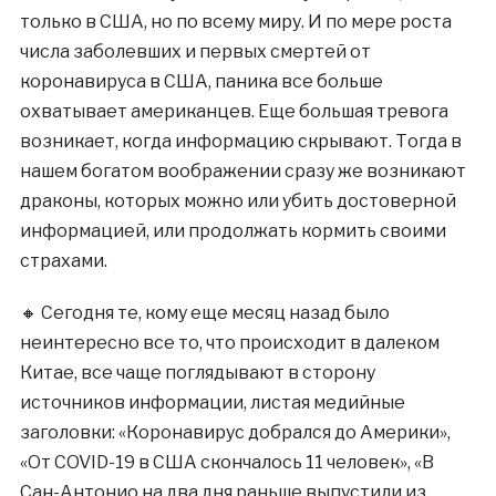
только в США, но по всему миру. И по мере роста
числа заболевших и первых смертей от
коронавируса в США, паника все больше
охватывает американцев. Еще большая тревога
возникает, когда информацию скрывают. Тогда в
нашем богатом воображении сразу же возникают
драконы, которых можно или убить достоверной
информацией, или продолжать кормить своими
страхами.
🔸 Сегодня те, кому еще месяц назад было
неинтересно все то, что происходит в далеком
Китае, все чаще поглядывают в сторону
источников информации, листая медийные
заголовки: «Коронавирус добрался до Америки»,
«От COVID-19 в США скончалось 11 человек», «В
Сан-Антонио на два дня раньше выпустили из