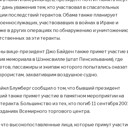
 дань уважения тем, кто участвовал в спасательных
ции последствий терактов. Обама также планирует
военнослужащих, участвовавших в войнах в Ираке и
кже в других операциях по обнаружению и уничтожени
тственных за эти теракты.
ы вице-президент Джо Байден также примет участие 
я мемориала в Шэнксвилле (штат Пенсильвания), где
летов, пассажиры и экипаж которого попытались оказат
рористам, захватившим воздушное судно.
кл Блумберг сообщил о том, что бывший президент
й также примет участие в памятном мероприятии на
еракта. Большинство из тех, кто погиб 11 сентября 200
 зданиях Всемирного торгового центра.
 что высокопоставленные лица, которые примут участи