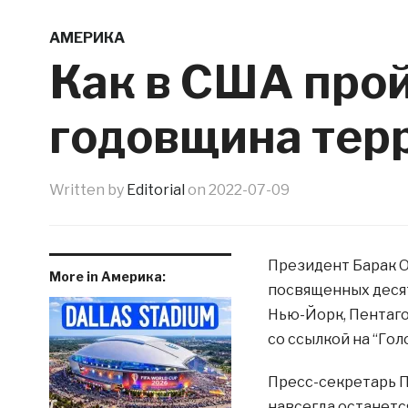
АМЕРИКА
Как в США прой
годовщина терр
Written by
Editorial
on
2022-07-09
Президент Барак О
More in Америка:
посвященных десят
Нью-Йорк, Пентаго
со ссылкой на “Гол
Пресс-секретарь П
навсегда останетс