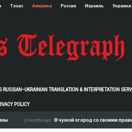
н
Техас
Америка
Россия
Израиль
Украина
S RUSSIAN–UKRAINIAN TRANSLATION & INTERPRETATION SERV
IVACY POLICY
В чужой огород со своими правилами,
2 months ago