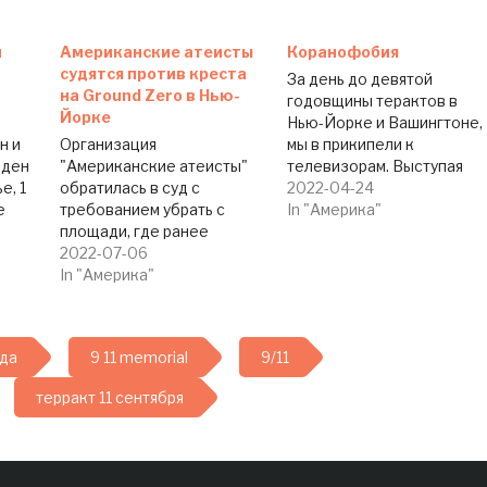
л
Американские атеисты
Коранофобия
судятся против креста
За день до девятой
на Ground Zero в Нью-
годовщины терактов в
Йорке
Нью-Йорке и Вашингтоне,
н и
Организация
мы в прикипели к
аден
"Американские атеисты"
телевизорам. Выступая
е, 1
обратилась в суд с
перед прессой,
2022-04-24
е
требованием убрать с
американский президент
In "Америка"
 -
площади, где ранее
демократ Барак Обама, о
цы
располагались башни
2022-07-06
котором мы еще раз
ате
Всемирного торгового
In "Америка"
публично подчеркнул
центра в Нью-Йорке,
свою принадлежность к
памятник в виде креста, -
христианской церкви. Он
-
сообщает
напомнил всем
ода
9 11 memorial
9/11
www.SlavicVoice.org со
журналистам, а через них 
о
ссылкой на "Fox News". По
всему миру, что в США
терракт 11 сентября
словам президента
церковь отделена…
ака
организации Дэйва
Сильвермана, крест,
который воспринимается