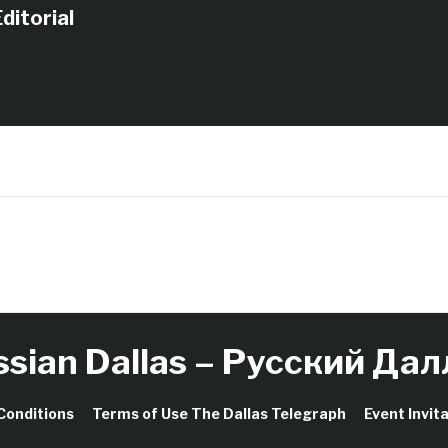
как христианский символ,
ditorial
не может находиться на
Ground Zero…
ssian Dallas – Русский Дал
Conditions
Terms of Use The Dallas Telegraph
Event Invit