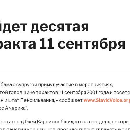
дет десятая
акта 11 сентября
бама с супругой примут участие в мероприятиях,
ой годовщине терактов 11 сентября 2001 года и посетя
н и штат Пенсильвания, – сообщает
www.SlavicVoice.or
ос Америка”.
ентагона Джей Карни сообщил, что в этот день, которы
я в памяти американцев, президент почтит память жер