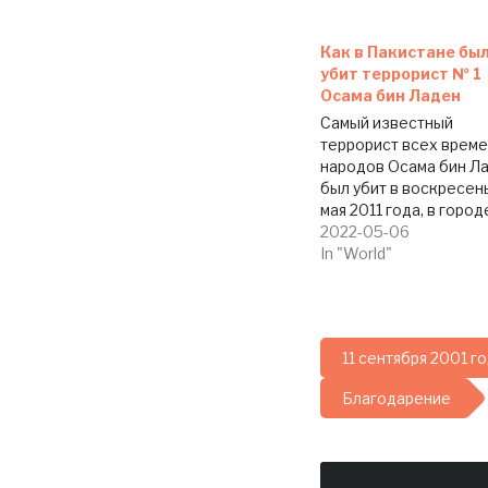
Как в Пакистане бы
убит террорист № 1
Осама бин Ладен
Самый известный
террорист всех време
народов Осама бин Л
был убит в воскресень
мая 2011 года, в город
Аботобад (Abbottabad)
2022-05-06
неподалеку от столи
In "World"
Пакистана - в результ
перестрелки между
террористами и
спецназовцами США, 
11 сентября 2001 г
сообщает
www.SlavicVoice.org с
Благодарение
ссылкой на заявление
президента США Бар
Обама, сделанное
вечером 1…