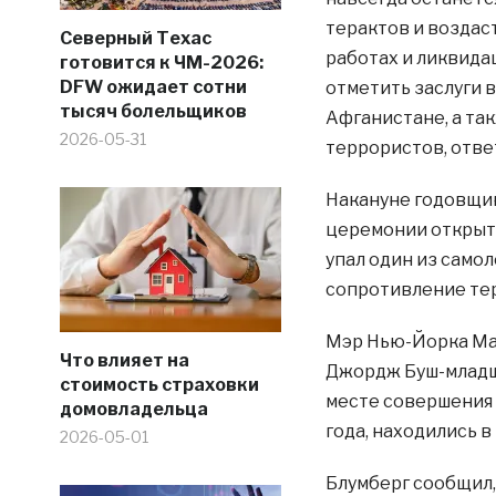
терактов и воздаст
Северный Техас
работах и ликвида
готовится к ЧМ-2026:
DFW ожидает сотни
отметить заслуги 
тысяч болельщиков
Афганистане, а та
2026-05-31
террористов, отве
Накануне годовщин
церемонии открыти
упал один из само
сопротивление тер
Мэр Нью-Йорка Май
Что влияет на
Джордж Буш-младши
стоимость страховки
месте совершения т
домовладельца
года, находились в
2026-05-01
Блумберг сообщил,