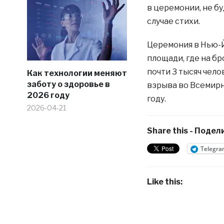
в церемонии, не бу
случае стихи.
Церемония в Нью-
площади, где на б
почти 3 тысяч чело
Как технологии меняют
заботу о здоровье в
взрыва во Всемирн
2026 году
году.
2026-04-21
Share this - Подели
Telegra
Like this: