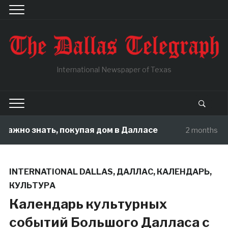
International Newspaper of Texas
ть, покупая дом в Далласе
Как Теха
2 months ago
INTERNATIONAL DALLAS
,
ДАЛЛАС
,
КАЛЕНДАРЬ
,
КУЛЬТУРА
Календарь культурных
событий Большого Далласа c