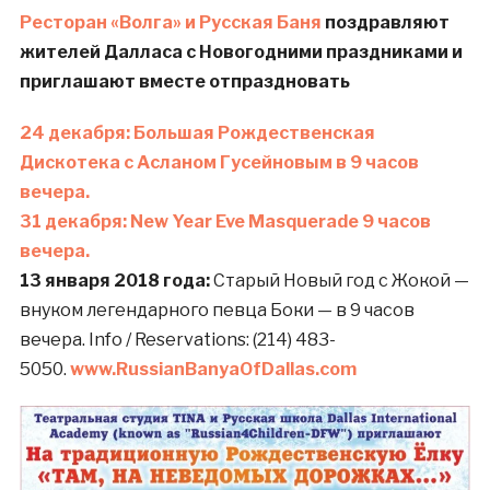
Ресторан «Волга» и Русская Баня
поздравляют
жителей Далласа с Новогодними праздниками и
приглашаю
т вместе отпраздновать
24 декабря:
Большая Рождественская
Дискотека с Асланом Гусейновым в 9 часов
вечера.
31 декабря:
New Year Eve Masquerade 9 часов
вечера.
13 января 2018 года:
Старый Новый год с Жокой —
внуком легендарного певца Боки — в 9 часов
вечера. Info / Reservations: (214) 483-
5050.
www.RussianBanyaOfDallas.com