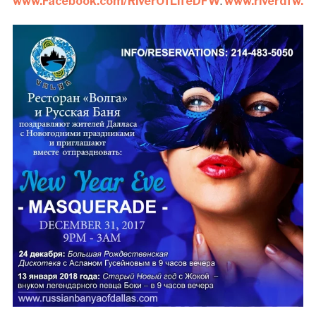
www.Facebook.com/RiverOfLifeDFW
.
www.riverdfw.c