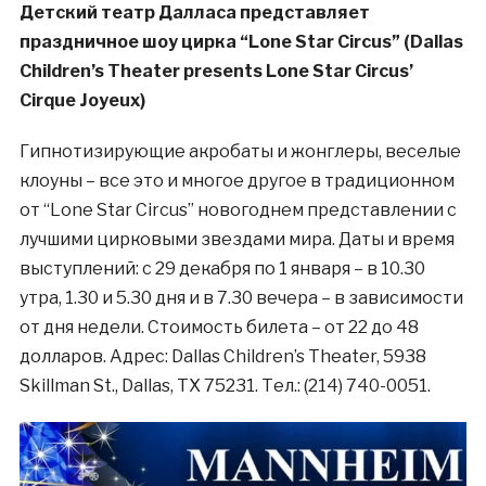
Детский театр Далласа представляет
праздничное шоу цирка “Lone Star Circus” (Dallas
Children’s Theater presents Lone Star Circus’
Cirque Joyeux)
Гипнотизирующие акробаты и жонглеры, веселые
клоуны – все это и многое другое в традиционном
от “Lone Star Circus” новогоднем представлении с
лучшими цирковыми звездами мира. Даты и время
выступлений: с 29 декабря по 1 января – в 10.30
утра, 1.30 и 5.30 дня и в 7.30 вечера – в зависимости
от дня недели. Стоимость билета – от 22 до 48
долларов. Адрес: Dallas Children’s Theater, 5938
Skillman St., Dallas, TX 75231. Тел.: (214) 740-0051.