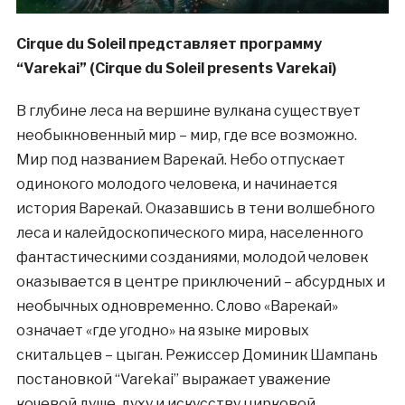
Cirque du Soleil представляет программу
“Varekai” (Cirque du Soleil presents Varekai)
В глубине леса на вершине вулкана существует
необыкновенный мир – мир, где все возможно.
Мир под названием Варекай. Небо отпускает
одинокого молодого человека, и начинается
история Варекай. Оказавшись в тени волшебного
леса и калейдоскопического мира, населенного
фантастическими созданиями, молодой человек
оказывается в центре приключений – абсурдных и
необычных одновременно. Слово «Варекай»
означает «где угодно» на языке мировых
скитальцев – цыган. Режиссер Доминик Шампань
постановкой “Varekai” выражает уважение
кочевой душе, духу и искусству цирковой