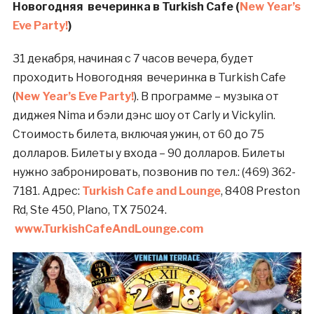
Новогодняя вечеринка в Turkish Cafe (
New Year’s
Eve Party!
)
31 декабря, начиная с 7 часов вечера, будет
проходить Новогодняя вечеринка в Turkish Cafe
(
New Year’s Eve Party!
). В программе – музыка от
диджея Nima и бэли дэнс шоу от Carly и Vickylin.
Стоимость билета, включая ужин, от 60 до 75
долларов. Билеты у входа – 90 долларов. Билеты
нужно забронировать, позвонив по тел.: (469) 362-
7181. Адрес:
Turkish Cafe and Lounge
, 8408 Preston
Rd, Ste 450, Plano, TX 75024.
www.TurkishCafeAndLounge.com