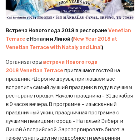
Встреча Нового года 2018 в ресторане
Venetian
Terrace
с Нэтали и Линой (
New Year 2018 at
Venetian Terrace with Nataly and Lina!
)
Организаторы
встречи Нового года
2018
Venetian Terrace
приглашают гостей на
праздник: «Дорогие друзья, приглашаем вас
встретить самый лучший праздник в году в лучшем
ресторане города». Начало праздника – 31 декабря
в 9 часов вечера. В программе – изысканный
праздничный ужин, праздничная программа с
лучшими певицами города – Натальей Элберг и
Линой Австрийской. Зарезервировать билет, а
также узнать другие подробности вечеринки