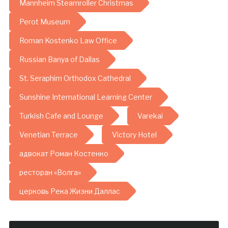
Mannheim Steamroller Christmas
Perot Museum
Roman Kostenko Law Office
Russian Banya of Dallas
St. Seraphim Orthodox Cathedral
Sunshine International Learning Center
Turkish Cafe and Lounge
Varekai
Venetian Terrace
Victory Hotel
адвокат Роман Костенко
ресторан «Волга»
церковь Река Жизни Даллас