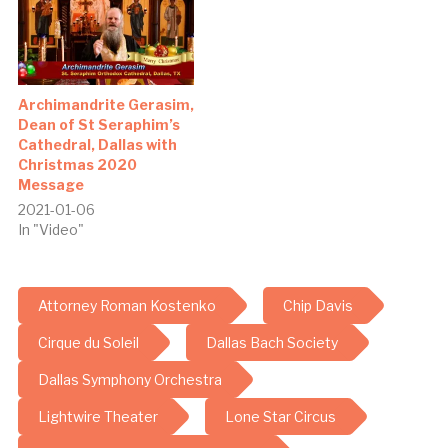
Archimandrite Gerasim,
Dean of St Seraphim’s
Cathedral, Dallas with
Christmas 2020
Message
2021-01-06
In "Video"
Attorney Roman Kostenko
Chip Davis
Cirque du Soleil
Dallas Bach Society
Dallas Symphony Orchestra
Lightwire Theater
Lone Star Circus