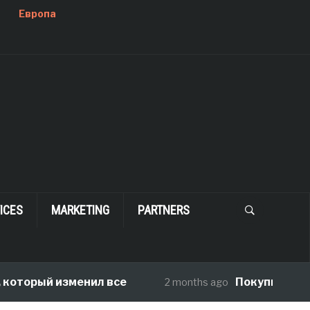
Европа
ICES
MARKETING
PARTNERS
торый изменил все
Покупка дома в 
2 months ago