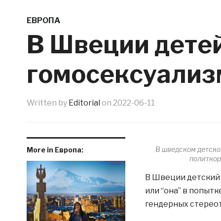
ЕВРОПА
В Швеции детей
гомосексуализ
Written by
Editorial
on
2022-06-11
В шведском детском
More in Европа:
политкор
В Швеции детский 
или “она” в попыт
гендерных стерео