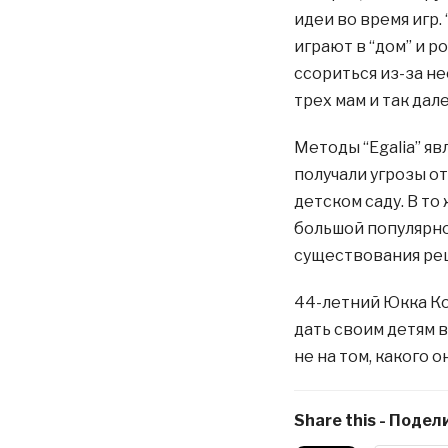
идеи во время игр
играют в “дом” и р
ссориться из-за не
трех мам и так дале
Методы “Egalia” я
получали угрозы о
детском саду. В то
большой популярно
существования реш
44-летний Юкка Кор
дать своим детям в
не на том, какого о
Share this - Подели