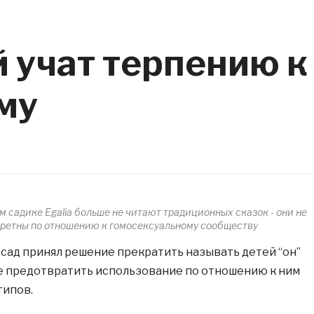
 учат терпению к
му
 садике Egalia больше не читают традиционных сказок - они не
ретны по отношению к гомосексуальному сообществу
сад принял решение прекратить называть детей “он”
ке предотвратить использование по отношению к ним
типов.