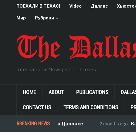
ПОЕХАЛИ В ТЕХАС!
Video
Даллас
Хьюсто
Мир
Рубрики
International Newspaper of Texas
HOME
ABOUT
PUBLICATIONS
DALLA
CONTACT US
TERMS AND CONDITIONS
PR
знать, покупая дом в Далласе
BREAKING NEWS
Как Т
2 months ago