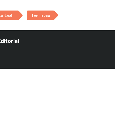
членом Российского
ских
комитета солидарности с
я
площадью. - Здравствуйте,
a Rajalin
Гей-парад
господин Илларионов. Вы
еции
нас слышите? - Добрый
2012
вечер. - Недавно Вы
заявляли о том, что на
протяжении нескольких
ditorial
недель руководство
России сможет перейти в
такой вот…