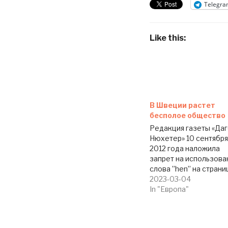
Telegra
Like this:
В Швеции растет
бесполое общество
Редакция газеты «Да
Нюхетер» 10 сентября
2012 года наложила
запрет на использова
слова ”hen” на страни
издания, - сообщает D
2023-03-04
Telegraph. Это решен
In "Европа"
стало закономерным
финалом
беспрецедентного