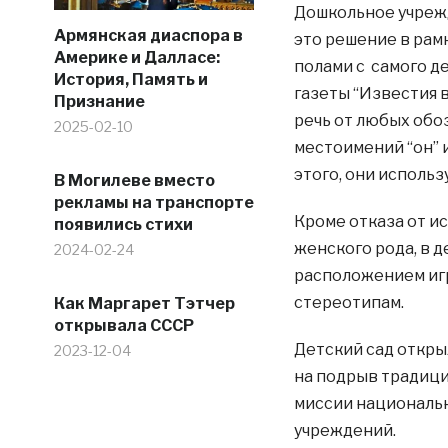
Дошкольное учрежд
Армянская диаспора в
это решение в рам
Америке и Далласе:
полами с самого де
История, Память и
газеты “Известия 
Признание
речь от любых обоз
2025-02-10
местоимений “он” и
этого, они использ
В Могилеве вместо
рекламы на транспорте
Кроме отказа от и
появились стихи
женского рода, в д
2024-02-24
расположением игр
стереотипам.
Как Маргарет Тэтчер
открывала СССР
Детский сад откры
2023-12-04
на подрыв традици
миссии националь
учреждений.