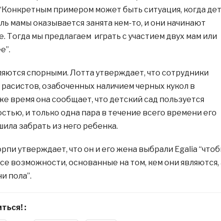
. “Конкретным примером может быть ситуация, когда де
оль мамы оказывается занята кем-то, и они начинают
е. Тогда мы предлагаем играть с участием двух мам или
е”.
вляются спорными. Лотта утверждает, что сотрудники
т расистов, озабоченных наличием черных кукол в
 же время она сообщает, что детский сад пользуется
стью, и только одна пара в течение всего времени его
ила забрать из него ребенка.
пи утверждает, что он и его жена выбрали Egalia “что
се возможности, основанные на том, кем они являются, 
ни пола”.
ться! :