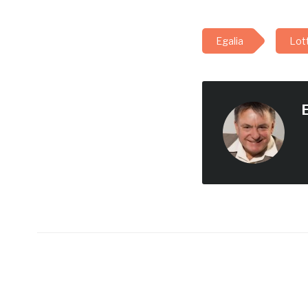
эксперимента с
идентичностью швед
детей. Так называема
Egalia
Lott
«hen-дискуссия»,
развернувшаяся в Шв
в конце 2011 - начале 
года, стала ярким
проявлением
E
специфической
скандинавской…