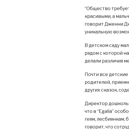
“Общество требует
красивыми, а маль
говорит Дженни Джо
уникальную возмож
В детском саду мал
рядом с которой н
делали различия м
Почти все детские
родителей, приемны
других сказок, со
Директор дошкольно
что в “Egalia” осо
геям, лесбиянкам,
говорит, что сотр