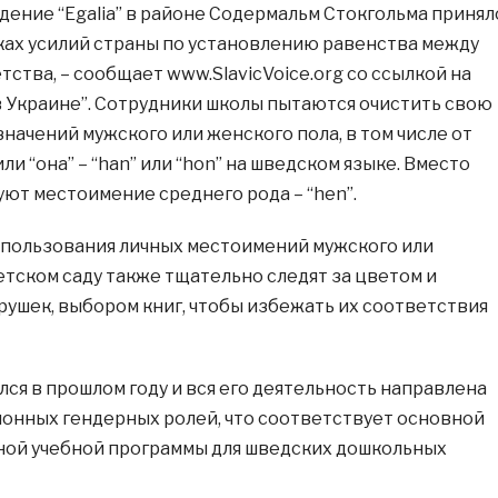
ение “Egalia” в районе Содермальм Стокгольма принял
ках усилий страны по установлению равенства между
тства, – сообщает www.SlavicVoice.org со ссылкой на
в Украине”. Сотрудники школы пытаются очистить свою
начений мужского или женского пола, в том числе от
ли “она” – “han” или “hon” на шведском языке. Вместо
уют местоимение среднего рода – “hen”.
спользования личных местоимений мужского или
етском саду также тщательно следят за цветом и
ушек, выбором книг, чтобы избежать их соответствия
лся в прошлом году и вся его деятельность направлена
онных гендерных ролей, что соответствует основной
ной учебной программы для шведских дошкольных