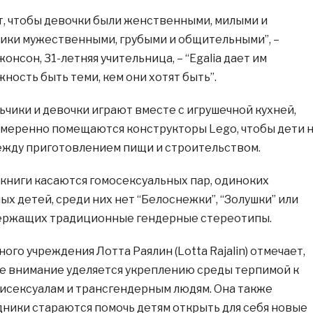
, чтобы девочки были женственными, милыми и
чики мужественными, грубыми и общительными”, –
нсон, 31-летняя учительница, – “Egalia дает им
ность быть теми, кем они хотят быть”.
ьчики и девочки играют вместе с игрушечной кухней,
амеренно помещаются конструкторы Lego, чтобы дети 
ежду приготовлением пищи и строительством.
 книги касаются гомосексуальных пар, одиноких
х детей, среди них нет “Белоснежки”, “Золушки” или
держащих традиционные гендерные стереотипы.
го учреждения Лотта Раялин (Lotta Rajalin) отмечает,
бое внимание уделяется укреплению среды терпимой к
 бисексуалам и трансгендерным людям. Она также
удники стараются помочь детям открыть для себя новые