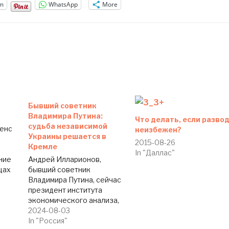
m
WhatsApp
More
Бывший советник
Владимира Путина:
Что делать, если разво
судьба независимой
генс
неизбежен?
Украины решается в
2015-08-26
Кремле
In "Даллас"
ние
Андрей Илларионов,
цах
бывший советник
allas
Владимира Путина, сейчас
ие
президент института
экономического анализа,
Россия. Также господин
2024-08-03
Илларионов является
In "Россия"