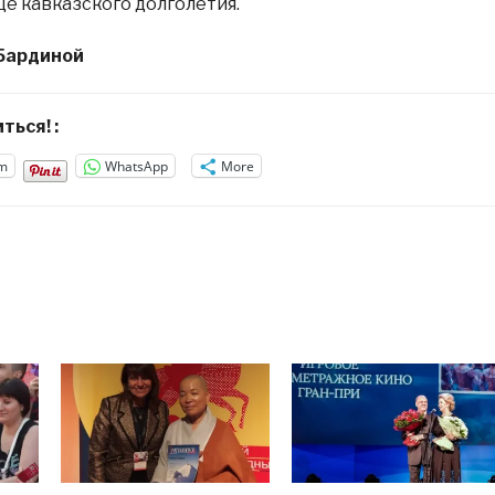
е кавказского долголетия.
 Бардиной
ться! :
m
WhatsApp
More