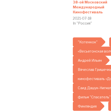
38-ой Московский
Международный
Кинофестиваль
2021-07-18
In "Россия"
"Котенкок"
«Весьегонская вол
Андрей Ильин
Вячеслав Гришечк
кинофестиваль «Д
Саид Дашук-Нигма
фильм "Спасатель"
Финляндия