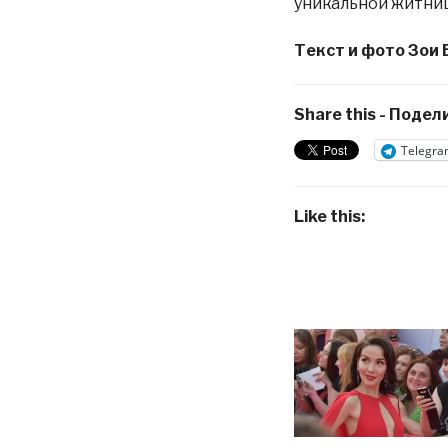
уникальной житниц
Текст и фото Зои
Share this - Подели
Telegra
Like this: