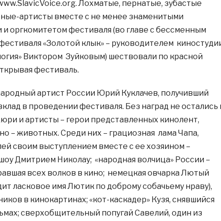
www.SlavicVoice.org. Лохматые, пернатые, зубастые
ные-артисты вместе с не менее знаменитыми
 и оргкомитетом фестиваля (во главе с бессменным
естиваля «Золотой клык» – руководителем киностуди
гия» Виктором Зуйковым) шествовали по красной
открывая фестиваль.
ародный артист России Юрий Куклачев, получивший
вклад в проведении фестиваля. Без наград не остались 
юри и артисты – герои представленных кинолент,
но – животных. Среди них – грациозная лама Чапа,
ей своим выступлением вместе с ее хозяином –
шоу Дмитрием Николау; «народная волчица» России –
равшая всех волков в кино; немецкая овчарка Лютый
дит ласковое имя Лютик по доброму собачьему нраву),
иков в кинокартинах; «кот-каскадер» Кузя, снявшийся
льмах; сверхобщительный попугай Савелий, один из