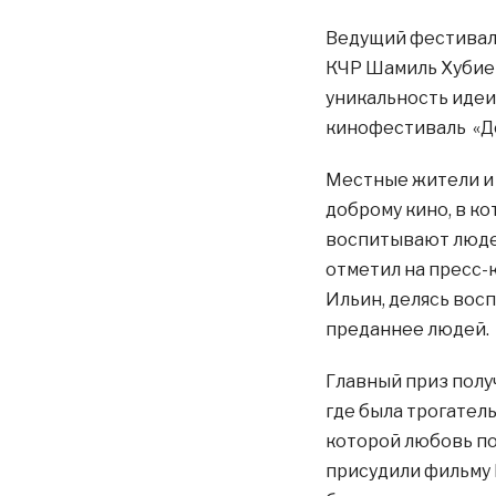
Ведущий фестиваля
КЧР Шамиль Хубиев
уникальность идеи
кинофестиваль «До
Местные жители и 
доброму кино, в к
воспитывают людей
отметил на пресс
Ильин, делясь вос
преданнее людей.
Главный приз полу
где была трогател
которой любовь по
присудили фильму 