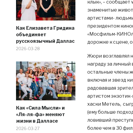
клык», – сообщает 
знаменитые живот
артистами- людьми
президентом киноф
Как Елизавета Гридина
«Мосфильм-КИНОло
объединяет
русскоязычный Даллас
дорожке к сцене, 
2026-03-28
Жюри возглавлял н
награду за личный 
остальные члены ж
включая и звезд ки
радовавшая зрител
артистом экзотик-
хаски Метель, сыг
Как «Сила Мысли» и
(ему больше подхо
«Ля-ля-фа» меняют
ловивший преступн
жизни в Далласе
более чем в 30 фи
2026-03-27