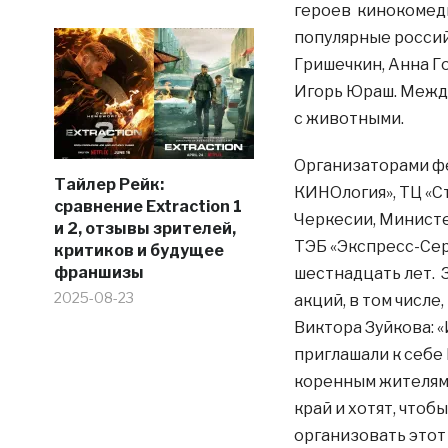
героев кинокомеди
популярные россий
Гришечкин, Анна Г
Игорь Юраш. Между 
с животными.
Организаторами фе
Тайлер Рейк:
КИНОлогия», ТЦ «С
сравнение Extraction 1
Черкесии, Министе
и 2, отзывы зрителей,
ТЭБ «Экспресс-Сер
критиков и будущее
франшизы
шестнадцать лет. 
2025-08-23
акций, в том числе
Виктора Зуйкова: «
приглашали к себе 
коренным жителям 
край и хотят, чтоб
организовать этот