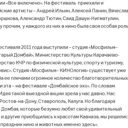
и «Все включено». На фестиваль приехали и
ские артисты – Андрей Ильин, Алексей Панин, Вячесла
оршкова, Александр Тютин, Саид Дашук-Нигматулин,
прочим, у каждого из них в кино была своя особая рол
стиваля 2011 года выступили – студия «Мосфильм–
тарый Домбай», Министерство Культуры Карачаево-
рство КЧР по физической культуре, спорту и туризму,
вис». Студия «Мосфильм– КИНОлогия» существует уже
За ее плечами огромное количество благотворительных
, и эта – на фестивале «Домбайское эхо». По словам
Идея такой выездной акции зрела у нас давно. Нас
Ростов-на-Дону, Ставрополь, Калуга. Но благодаря
Домбая, которые безумно любят свой удивительный
ы и другие приобщились к красотам Кавказа, мы решилис
 праздник кино и животных именно здесь».