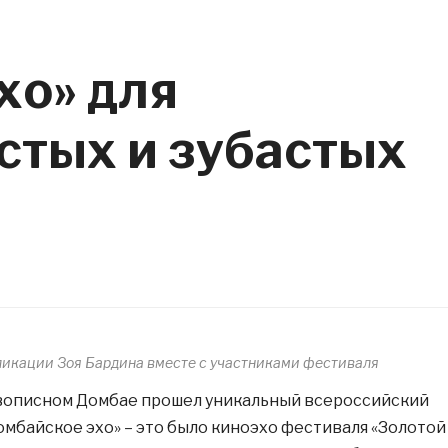
хо» для
стых и зубастых
ликации Зоя Бардина вместе с участниками фестиваля
вописном Домбае прошел уникальный всероссийский
мбайское эхо» – это было киноэхо фестиваля «Золотой