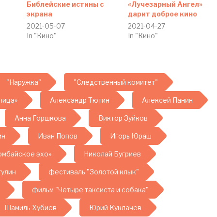
Библейские истины с
«Лучезарный Ангел»
экрана
дарит доброе кино
2021-05-07
2021-04-27
In "Кино"
In "Кино"
"Наружка"
"Следственный комитет"
чица»
Александр Тютин
Алексей Панин
Анна Горшкова
Виктор Зуйков
ин
Иван Попов
Игорь Юраш
омбайское эхо»
Николай Бугриев
тулин
фестиваль "Золотой клык"
фильм "Четыре таксиста и собака"
Шамиль Хубиев
Юрий Куклачев