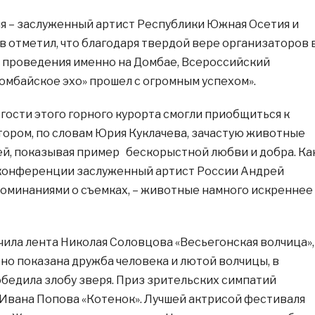
 – заслуженный артист Республики Южная Осетия и
 отметил, что благодаря твердой вере организаторов 
 проведения именно на Домбае, Всероссийский
мбайское эхо» прошел с огромным успехом».
гости этого горного курорта смогли приобщиться к
отором, по словам Юрия Куклачева, зачастую животные
, показывая пример бескорыстной любви и добра. Ка
-конференции заслуженный артист России Андрей
поминаниями о съемках, – животные намного искреннее
чила лента Николая Соловцова «Весьегонская волчица»,
ьно показана дружба человека и лютой волчицы, в
бедила злобу зверя. Приз зрительских симпатий
Ивана Попова «Котенок». Лучшей актрисой фестиваля