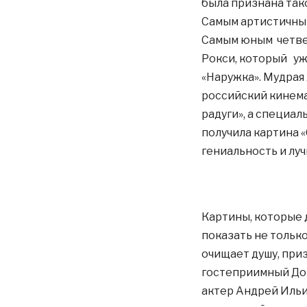
была признана такс
Самым артистичны
Самым юным четве
Рокси, который уж
«Наружка». Мудрая
российский кинем
радуги», а специал
получила картина «
гениальность и лу
Картины, которые 
показать не тольк
очищает душу, при
гостеприимный Дом
актер Андрей Ильи