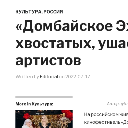
КУЛЬТУРА
,
РОССИЯ
«Домбайское Э
хвостатых, уша
артистов
Written by
Editorial
on
2022-07-17
Автор пуб
More in Культура:
На российском жи
кинофестиваль «До