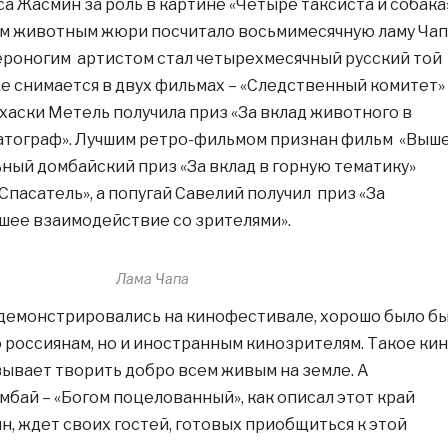
а Жасмин за роль в картине «Четыре таксиста и собака»
м животным жюри посчитало восьмимесячную ламу Чап
роногим артистом стал четырехмесячный русский той
е снимается в двух фильмах – «Следственный комитет»
 хаски Метель получила приз «За вклад животного в
атограф». Лучшим ретро-фильмом признан фильм «Выш
ьный домбайский приз «За вклад в горную тематику»
Спасатель», а попугай Савелий получил приз «За
чшее взаимодействие со зрителями».
Лама Чапа
демонстрировались на кинофестивале, хорошо было б
о россиянам, но и иностранным кинозрителям. Такое ки
зывает творить добро всем живым на земле. А
бай – «Богом поцелованный», как описал этот край
н, ждет своих гостей, готовых приобщиться к этой