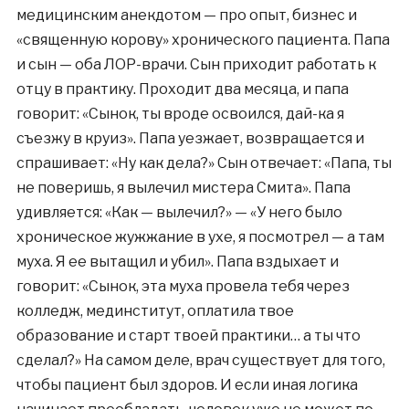
медицинским анекдотом — про опыт, бизнес и
«священную корову» хронического пациента. Папа
и сын — оба ЛОР-врачи. Сын приходит работать к
отцу в практику. Проходит два месяца, и папа
говорит: «Сынок, ты вроде освоился, дай-ка я
съезжу в круиз». Папа уезжает, возвращается и
спрашивает: «Ну как дела?» Сын отвечает: «Папа, ты
не поверишь, я вылечил мистера Смита». Папа
удивляется: «Как — вылечил?» — «У него было
хроническое жужжание в ухе, я посмотрел — а там
муха. Я ее вытащил и убил». Папа вздыхает и
говорит: «Сынок, эта муха провела тебя через
колледж, мединститут, оплатила твое
образование и старт твоей практики… а ты что
сделал?» На самом деле, врач существует для того,
чтобы пациент был здоров. И если иная логика