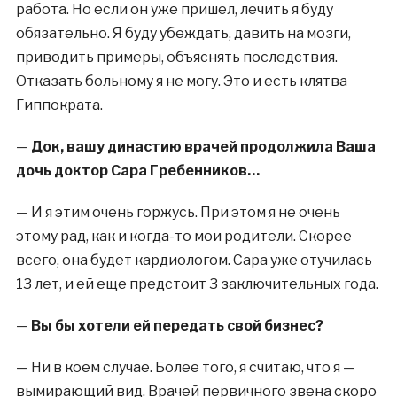
работа. Но если он уже пришел, лечить я буду
обязательно. Я буду убеждать, давить на мозги,
приводить примеры, объяснять последствия.
Отказать больному я не могу. Это и есть клятва
Гиппократа.
—
Док, вашу династию врачей продолжила Ваша
дочь доктор Сара Гребенников…
—
И я этим очень горжусь. При этом я не очень
этому рад, как и когда-то мои родители. Скорее
всего, она будет кардиологом. Сара уже отучилась
13 лет, и ей еще предстоит 3 заключительных года.
—
Вы бы хотели ей передать свой бизнес?
—
Ни в коем случае. Более того, я считаю, что я —
вымирающий вид. Врачей первичного звена скоро