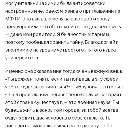
моя учительница химии была антисоветски
настроенным человеком. Узнав о приглашении из
МФТИ, она вызвала меня на разговор и сразу
предупредила, что об этом никто не должен знать
— даже мои родители. Я был честным парнем,
поэтому пообещал хранить тайну. Благодаря ей я
знал химию на уровне четвертого–пятого курса
университета.
Именно она сказала мне тогда очень важную вещь:
«Ты должен понять, если ты пойдешь в эту сферу,
чем ты будешь заниматься?» — «Наукой», — ответил
я. Она продолжила: «Единственная наука, которая в
этой стране существует, — это военная наука. Ты
будешь жить в закрытом городе, за тобой всегда
будут ходить два человека в серых пальто. Ты
никогда не сможешь выехать за границу. Тебе