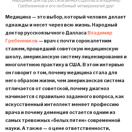
Народный доктор русскоязычного Далласа Владимир
Гребенников и его любимый четвероногий друг
Медицина — это выбор, который человек делает
однажды и несет через всю жизнь. Народный
доктор русскоязычного Далласа
Владимир
Гребенников
— врач с почти сорокалетним
стажем, прошедший советскую медицинскую
школу, американскую систему лицензирования и
многолетнюю практику в США. В этом интервью
он говорит о том, почему медицина стала для
него образом жизни, чем американская система
отличается от советской, почему диагноз
начинается с правильно заданного вопроса, как
искусственный интеллект меняет профессию
врача и почему деменция остается одним из
самых тревожных «белых пятен» современной
науки. А также — о цене ответственности,