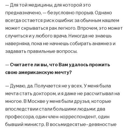
—
Для той медицины, для которой это
предназначено, — безусловно прорыв. Однако
всегда остается риск ошибки: за обычным кашлем
может скрываться рак легкого. Впрочем, это может
случиться и у любого врача. Никогда не знаешь
наверняка, пока не начнешь собирать анамнез и
задавать правильные вопросы.
—
Считаете ли вы, что Вам удалось прожить
свою американскую мечту?
—
Думаю, да. Получается не у всех. У меня была
мечта стать доктором, и я даже не рассчитывал на
многое. В Москве у меня были друзья, которые
впоследствии стали большими людьми: два
профессора, один член-корреспондент, один
бывший министр. В восьмидесятые–девяностые