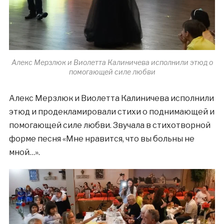
Алекс Мерзлюк и Виолетта Калиничева исполнили этюд о
помогающей силе любви
Алекс Мерзлюк и Виолетта Калиничева исполнили
этюд и продекламировали стихи о поднимающей и
помогающей силе любви. Звучала в стихотворной
форме песня «Мне нравится, что вы больны не
мной…».