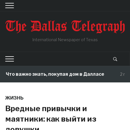
International Newspaper of Texas
Что важно знать, покупая дом в Далласе
2 month
ЖИЗНЬ
Вредные привычки и
маятники: как выйти из
ловушки