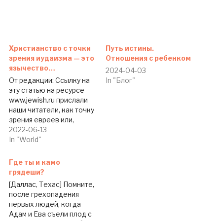
Христианство с точки
Путь истины.
зрения иудаизма — это
Отношения с ребенком
язычество…
2024-04-03
От редакции: Ссылку на
In "Блог"
эту статью на ресурсе
www.jewish.ru прислали
наши читатели, как точку
зрения евреев или,
точнее, иудеев на
2022-06-13
христиан и христианство,
In "World"
а также на евреев,
принявших христианство.
Где ты и камо
Редакцию Slavic Voice of
грядеши?
America особенно
[Даллас, Техас] Помните,
поразили комментарии к
после грехопадения
этой публикации, среди
первых людей, когда
которых встречаются и
Адам и Ева съели плод с
такие: 62-летний еврей