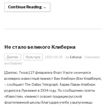
Continue Reading →
Не стало великого Клиберна
Даллас
Культура
2023-09-25
by
Editorial
Comments
are Disabled
[Даллас, Техас] 27 февраля в Форт-Уэрте скончался
всемирно-известный пианист Ван Клиберн (Вэн Клайберн),
– сообщает The Dallas Telegraph. Харви Лаван Клиберн
родился в Луизиане в 1934 году. По сообщению газеты
«Известия», «пианист освоил традиции русской
фортепианной школы благодаря учебе у выпускницы