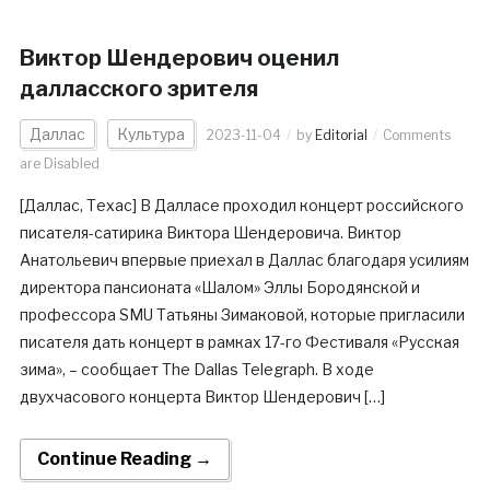
Виктор Шендерович оценил
далласского зрителя
Даллас
Культура
2023-11-04
by
Editorial
Comments
are Disabled
[Даллас, Техас] В Далласе проходил концерт российского
писателя-сатирика Виктора Шендеровича. Виктор
Анатольевич впервые приехал в Даллас благодаря усилиям
директора пансионата «Шалом» Эллы Бородянской и
профессора SMU Татьяны Зимаковой, которые пригласили
писателя дать концерт в рамках 17-го Фестиваля «Русская
зима», – сообщает The Dallas Telegraph. В ходе
двухчасового концерта Виктор Шендерович […]
Continue Reading →