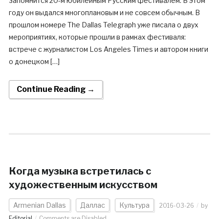
запомнится 20-м юбилейным Русским фестивалем. В этом
году он выдался многоплановым и не совсем обычным. В
прошлом номере The Dallas Telegraph уже писала о двух
мероприятиях, которые прошли в рамках фестиваля:
встрече с журналистом Los Angeles Times и автором книги
о донецком […]
Continue Reading →
Когда музыка встретилась с
художественным искусством
Armenian Dallas
Даллас
Культура
2016-03-26
by
Editorial
Comments are Disabled