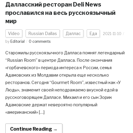
Далласcкий ресторан Deli News
прославился на весь русскоязычный
мир
Video
Russian Dallas
Даллас
Еда
2021-11-10
by
Editorial
0 comments
Старожилы русскоязычного Далласа помнят легендарный
“Russian Room” в центре Далласа. После окончания
«горбачевского» периода интереса к России, семья
Адамовских из Молдавии открыла еще несколько
ресторанов. Сегодня “Gourmet Room”, известный как «У
Люды», знаменит своей неподражаемо вкусной едой в
русскоговорящем Далласе. Михаил и его сын Зорик
Адамовские держат невероятно популярный
«американский» […]
Continue Reading →