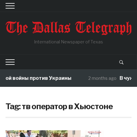
International Newspaper of Texas
войны против Украины
В чужой ого
2 months ago
Tag:
тв оператор в Хьюстоне