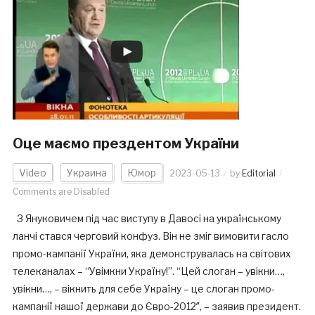
Оце маємо прездентом України
Video
Украина
Юмор
2023-05-13
by
Editorial
Comments are Disabled
З Януковичем під час виступу в Давосі на українському
ланчі стався черговий конфуз. Він не зміг вимовити гасло
промо-кампанії України, яка демонструвалась на світових
телеканалах – “Увімкни Україну!”. “Цей слоган – увікни…,
увікни…, – вікнить для себе Україну – це слоган промо-
кампанії нашої держави до Євро-2012″, – заявив президент.