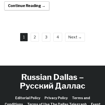
Continue Reading →
1
2
3
4
Next →
Russian Dallas –
Русский Даллас
Editorial Policy
Privacy Policy
Terms and
Conditions
Terms of Use The Dallas Telegraph
Event