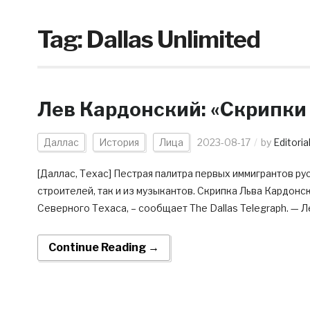
Tag:
Dallas Unlimited
Лев Кардонский: «Скрипки
Даллас
История
Лица
2023-08-17
by
Editoria
[Даллас, Техас] Пестрая палитра первых иммигрантов ру
строителей, так и из музыкантов. Скрипка Льва Кардонск
Северного Техаса, – сообщает The Dallas Telegraph. — Ле
Continue Reading →