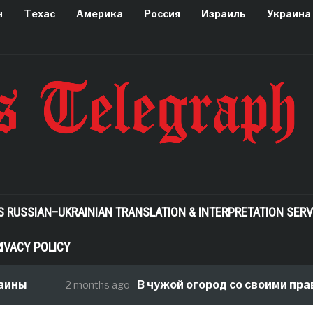
н
Техас
Америка
Россия
Израиль
Украина
S RUSSIAN–UKRAINIAN TRANSLATION & INTERPRETATION SERV
IVACY POLICY
ины
В чужой огород со своими прав
2 months ago