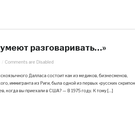
 умеют разговаривать…»
l
Comments are Disabled
сскоязычного Далласа состоит как из медиков, бизнесменов,
ого, иммигранта из Риги, была одной из первых «русских скрипок
в, когда вы приехали в США? — В 1975 году. К тому […]