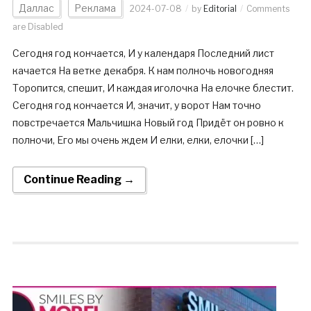
Даллас
Реклама
2024-07-08
by
Editorial
Comments
are Disabled
Сегодня год кончается, И у календаря Последний лист
качается На ветке декабря. К нам полночь новогодняя
Торопится, спешит, И каждая иголочка На елочке блестит.
Сегодня год кончается И, значит, у ворот Нам точно
повстречается Мальчишка Новый год Придёт он ровно к
полночи, Его мы очень ждем И елки, елки, елочки […]
Continue Reading →