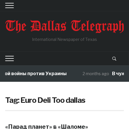
International Newspaper of Texas
й войны против Украины
В чужой ог
2 months ago
Tag:
Euro Deli Too dallas
«Парад планет» в «Шаломе»