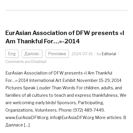
EurAsian Association of DFW presents «I
Am Thankful For…»-2014
Eng
Даллас
Реклама
2024-07-16
by
Editorial
Comments are Disabled
EurAsian Association of DFW presents «I Am Thankful
For…»-2014 International Art Exhibit November 15-29, 2014
Pictures Speak Louder Than Words For children, adults, and
families of all cultures to teach and express thankfulness. We
are welcoming early birds! Sponsors, Participating,
Organizations, Volunteers. Phone: (972) 489-7449.
www.EurAsiaDFW.org. info@EurAsiaDFW.org More articles: В
Далласе […]