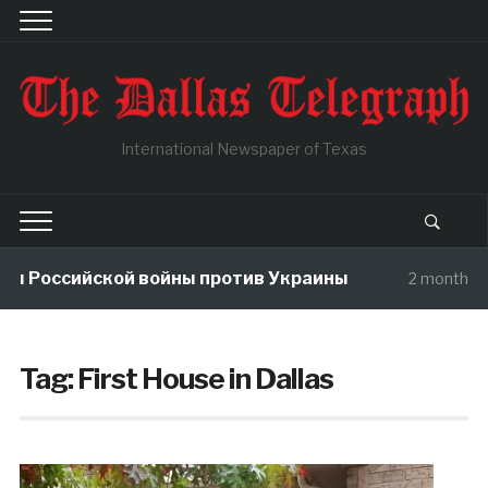
International Newspaper of Texas
ы Российской войны против Украины
2 months ag
Tag:
First House in Dallas