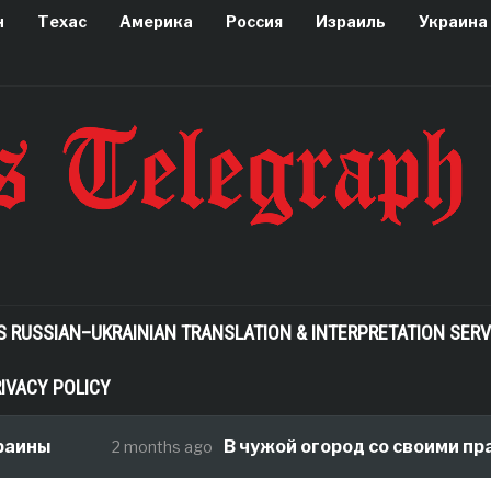
н
Техас
Америка
Россия
Израиль
Украина
S RUSSIAN–UKRAINIAN TRANSLATION & INTERPRETATION SERV
IVACY POLICY
аины
В чужой огород со своими прав
2 months ago