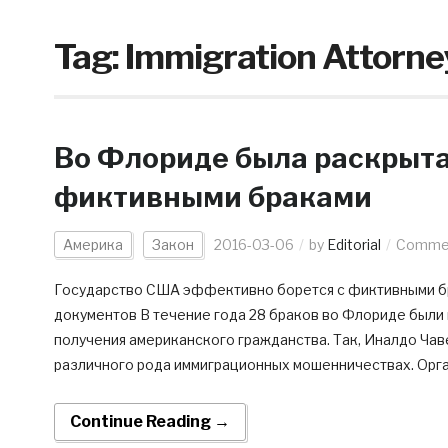
Tag:
Immigration Attorne
Во Флориде была раскрыта
фиктивными браками
Америка
Закон
2016-03-06
by
Editorial
Commen
Государство США эффективно борется с фиктивными бр
документов В течение года 28 браков во Флориде были
получения американского гражданства. Так, Иналдо Чав
различного рода иммиграционных мошенничествах. Орга
Continue Reading →