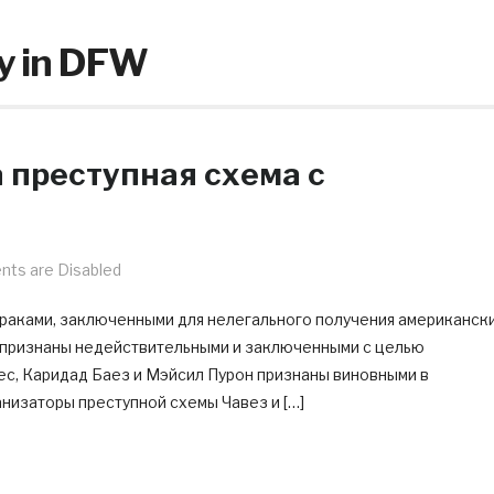
y in DFW
 преступная схема с
ts are Disabled
аками, заключенными для нелегального получения американск
 признаны недействительными и заключенными с целью
ес, Каридад Баез и Мэйсил Пурон признаны виновными в
низаторы преступной схемы Чавез и […]