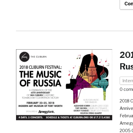
Con
201
Ru
Inter
0 com
2018 C
Annive
Februa
AmegyB
2005 Go