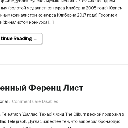
ор AmegyBank Русская музыка исполняется: Александром
ным (золотой медалист конкурса Клиберна 2005 года) Юрием
иным (финалистом конкурса Клиберна 2017 года) Георгием
е (финалистом конкурса […]
tinue Reading →
менный Ференц Лист
orial
Comments are Disabled
 Telegraph [Даллас, Техас] Фонд The Cliburn весной привозил в
las Telegraph. Дуглас известен тем, что завоевал бронзовую