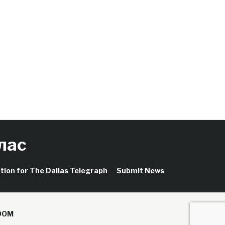
лас
ation for The Dallas Telegraph
Submit News
OOM