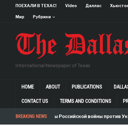
ПОЕХАЛИ В ТЕХАС!
Video
Даллас
Хьюсто
Мир
Рубрики
International Newspaper of Texas
HOME
ABOUT
PUBLICATIONS
DALLA
CONTACT US
TERMS AND CONDITIONS
PR
Неологизмы Российской войны против Украины
BREAKING NEWS