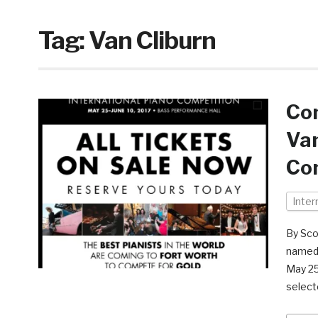
Tag:
Van Cliburn
Com
Van
Co
Inter
By Sco
named 
May 25
select