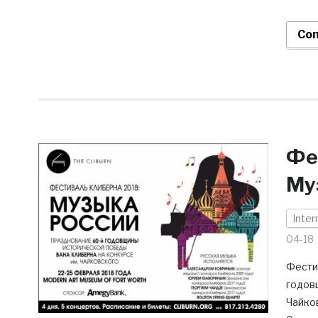
Con
Фе
Му
Inter
04-18
Фести
годов
Чайков