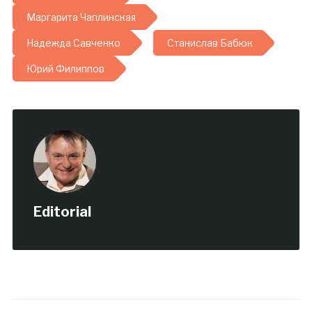
игры. Помимо обычных
кулачных боев они…
Маргарита Чаплинская
Надежда Савченко
Станислав Бабюк
Юрий Филиппов
Editorial