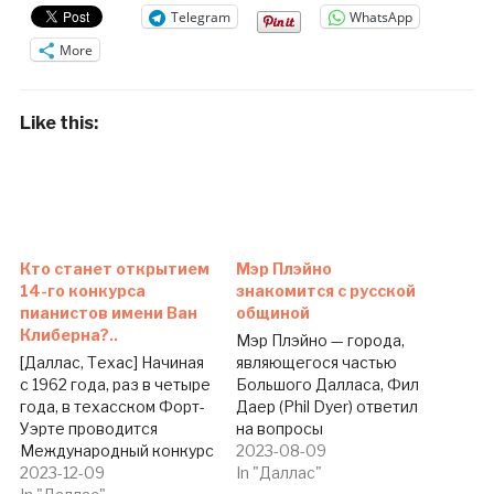
Telegram
WhatsApp
More
Like this:
Кто станет открытием
Мэр Плэйно
14-го конкурса
знакомится с русской
пианистов имени Ван
общиной
Клиберна?..
Мэр Плэйно — города,
[Даллас, Техас] Начиная
являющегося частью
с 1962 года, раз в четыре
Большого Далласа, Фил
года, в техасском Форт-
Даер (Phil Dyer) ответил
Уэрте проводится
на вопросы
Международный конкурс
русскоязычного
2023-08-09
пианистов имени Ван
2023-12-09
населения Большого
In "Даллас"