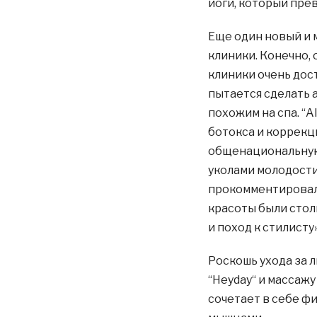
йоги, который пре
Еще один новый и 
клиники. Конечно, 
клиники очень дост
пытается сделать 
похожим на спа. “
ботокса и коррекц
общенациональную 
уколами молодости
прокомментировала
красоты были стол
и поход к стилисту»
Роскошь ухода за 
“Heyday“ и массажу
сочетает в себе ф