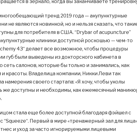
вращается в зеркало, когда вы заканчиваете тренировку
многообещающий тренд 2019 года — акупунктурные
они не являются новинкой, но и нельзя сказать, что таки
упны для потребителя в США. “Drybar of acupuncture”
акупунктурные клиники доступной роскошью — чем-то
Alchemy 43“ делает все возможное, чтобы процедуры
ии губ были выведены из докторского кабинета в
сеть салонов, которые бы только и занимались, как
 и красоты. Владелица компании, Никки Леви так
 намерения своего стартапа: «Я хочу, чтобы уколы
ь же доступны и необходимы, как ежемесячный маникю
.
лицом стала еще более доступной благодаря фэйшел с
 с “Squeeze“. Первый в мире «тренажерный зал для лица
итнес и уход за часто игнорируемыми лицевыми