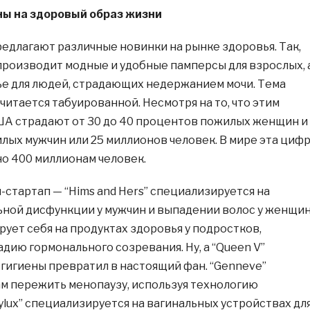
ы на здоровый образ жизни
едлагают различные новинки на рынке здоровья. Так,
 производит модные и удобные памперсы для взрослых, 
е для людей, страдающих недержанием мочи. Тема
читается табуированной. Несмотря на то, что этим
ША страдают от 30 до 40 процентов пожилых женщин и
лых мужчин или 25 миллионов человек. В мире эта циф
о 400 миллионам человек.
-стартап — “Hims and Hers” специализируется на
ной дисфункции у мужчин и выпадении волос у женщин
рует себя на продуктах здоровья у подростков,
ию гормонального созревания. Ну, а “Queen V”
гигиены превратил в настоящий фан. “Genneve”
м пережить менопаузу, используя технологию
ylux” специализируется на вагинальных устройствах дл