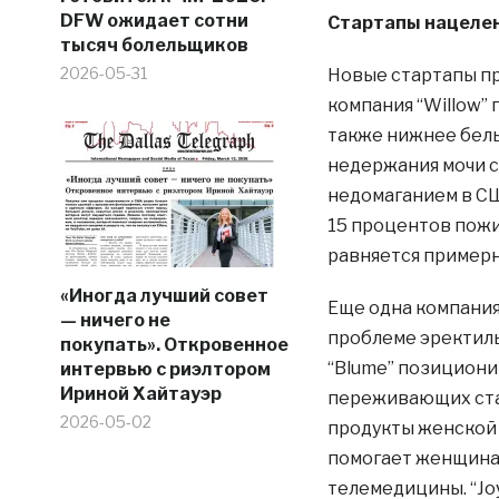
DFW ожидает сотни
Стартапы нацелен
тысяч болельщиков
2026-05-31
Новые стартапы пр
компания “Willow”
также нижнее бель
недержания мочи с
недомаганием в С
15 процентов пожи
равняется примерн
«Иногда лучший совет
Еще одна компания
— ничего не
проблеме эректиль
покупать». Откровенное
“Blume” позициони
интервью с риэлтором
Ириной Хайтауэр
переживающих стад
2026-05-02
продукты женской 
помогает женщина
телемедицины. “Jo