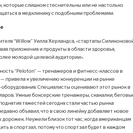
 которые слишком стеснительны или не настолько
ащаться в медклинику с подобными проблемами.
ье
ителя “Willow” Уилла Херландса, «стартапы Силиконово
вая приложения и продукты в области здоровья,
олее молодой целевой аудитории».
ность “Peloton” — тренажеров и фитнесс-классов в
— привела к увеличению конкуренции на рынке
-оборудования. Специалисты оценивают этот рынок в
ларов. Умные боксерские тренажеры, скакалки, беговы
поднятия тяжестей сегодня стали частью рынка
недавно объявил, что в свою линейку добавляет новое
 дорожек. Неужели близок тот час, когда американцам
ить в спортзал, потому что спортзал будет в каждом