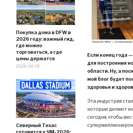
Покупка дома в DFW в
2026 году: важный гид,
где можно
торговаться, а где
Если конец года —
цены держатся
для построения но
2026-06-19
области. Ну, а по
мой блог будет п
здоровья и здоров
Эта индустрия ста
которые делают ее
сегодня, чтобы ве
супермиллионером
Северный Техас
готовится к ЧМ-2026: