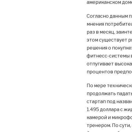
американском дом
Согласно данным п
мнения потребител
раз в месяц, заин
этом существует р
решения о покупке
фитнесс-системы в
отпугивает высока
процентов предпоч
По мере техническ
продолжать падать,
стартап под назва
1.495 доллара с ж
камерой и микрофо
тренером. По сути