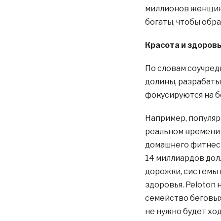
миллионов женщин,
богаты, чтобы обр
Красота и здоров
По словам соучред
долины, разрабаты
фокусируются на б
Например, популяр
реальном времени 
домашнего фитнес
14 миллиардов дол
дорожки, системы 
здоровья. Peloton 
семейство беговых
не нужно будет ход