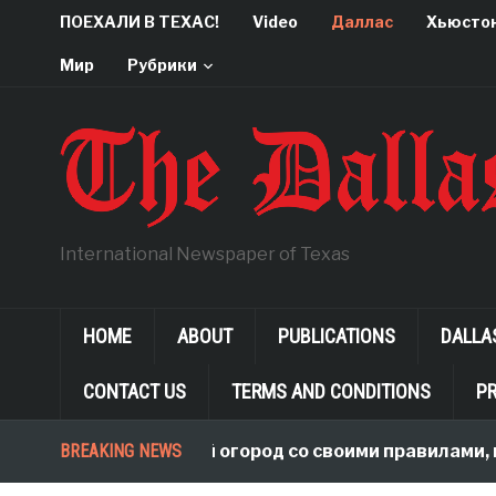
ПОЕХАЛИ В ТЕХАС!
Video
Даллас
Хьюсто
Мир
Рубрики
International Newspaper of Texas
HOME
ABOUT
PUBLICATIONS
DALLA
CONTACT US
TERMS AND CONDITIONS
PR
BREAKING NEWS
В чужой огород со своими правилами, или Ч