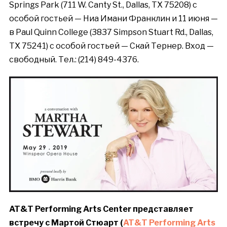
Springs Park (711 W. Canty St., Dallas, TX 75208) с
особой гостьей — Ниа Имани Франклин и 11 июня —
в Paul Quinn College (3837 Simpson Stuart Rd., Dallas,
TX 75241) с особой гостьей — Скай Тернер. Вход
—
свободный
.
Тел
.: (214) 849-4376.
AT&T Performing Arts Center
представляет
встречу
с
Мартой
Стюарт
(
AT&T Performing Arts