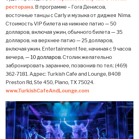
ресторана
. В программе – Гога Денисов,
восточные танцы с Carly и музыка от диджея Nima.
Стоимость VIP билета на нижнее патио
—
50
долларов, включая ужин, обычного билета
—
35
долларов, на верхнее патио
—
25 долларов,
включая ужин. Entertainment fee, начиная с 9 часов
вечера,
— 10 долларов.
Столик желательно
забронировать зараннее, позвонив по тел.: (469)
362-7181. Адрес: Turkish Cafe and Lounge, 8408
Preston Rd, Ste 450, Plano, TX 75024.
www.TurkishCafeAndLounge.com