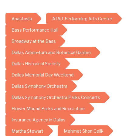
Anastasia
AT&T Performing Arts Center
Bass Performance Hall
Broadway at the Bass
Dallas Arboretum and Botanical Garden
Dallas Historical Society
Dallas Memorial Day Weekend
Dallas Symphony Orchestra
Dallas Symphony Orchestra Parks Concerts
Flower Mound Parks and Recreation
Insurance Agency in Dallas
Martha Stewart
Mehmet Shon Celik