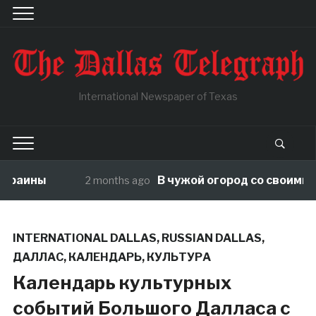
International Newspaper of Texas
ны
В чужой огород со своими правил
2 months ago
INTERNATIONAL DALLAS
,
RUSSIAN DALLAS
,
ДАЛЛАС
,
КАЛЕНДАРЬ
,
КУЛЬТУРА
Календарь культурных
событий Большого Далласа с