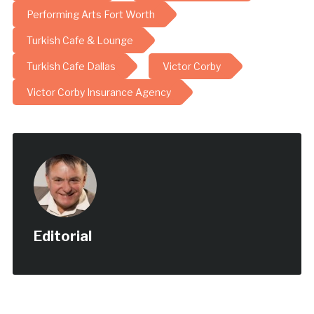
Performing Arts Fort Worth
Turkish Cafe & Lounge
Turkish Cafe Dallas
Victor Corby
Victor Corby Insurance Agency
Editorial