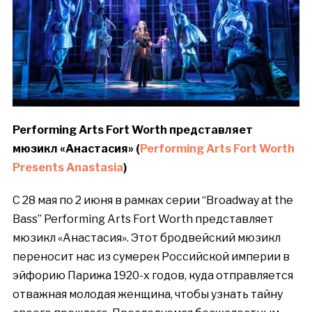
Performing Arts Fort Worth
представляет
мюзикл
«
Анастасия
» (
Performing Arts Fort Worth
Presents Anastasia
)
С
28
мая
по
2
июня
в
рамках
серии
“Broadway at the
Bass” Performing Arts Fort Worth
представляет
мюзикл
«
Анастасия
».
Этот б
родвейский мюзикл
переносит нас из сумерек Российской империи в
эйфорию Парижа 1920-х годов, куда отправляется
отважная молодая женщина, чтобы узнать тайну