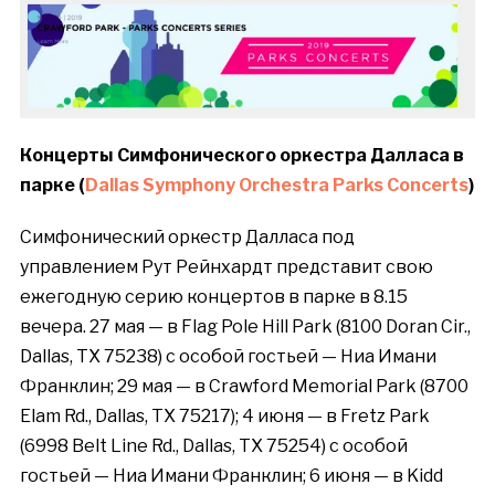
Концерты
Симфонического
оркестра
Далласа
в
парке
(
Dallas Symphony Orchestra Parks Concerts
)
Симфонический оркестр Далласа под
управлением Рут Рейнхардт представит свою
ежегодную серию концертов в парке в 8.15
вечера. 27 мая — в Flag Pole Hill Park (8100 Doran Cir.,
Dallas, TX 75238) с особой гостьей — Ниа Имани
Франклин; 29 мая — в Crawford Memorial Park (8700
Elam Rd., Dallas, TX 75217); 4 июня — в Fretz Park
(6998 Belt Line Rd., Dallas, TX 75254) с особой
гостьей — Ниа Имани Франклин; 6 июня — в Kidd