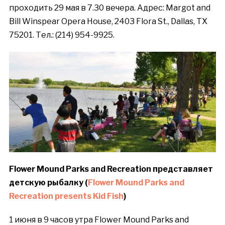
проходить 29 мая в 7.30 вечера. Адрес
: Margot and
Bill Winspear Opera House, 2403 Flora St., Dallas, TX
75201.
Тел
.: (214) 954-9925.
Flower Mound Parks and Recreation
представляет
детскую
рыбалку
(
Flower Mound Parks and
Recreation presents Kid Fish
)
1 июня в 9 часов утра Flower Mound Parks and