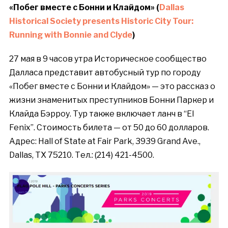
«
Побег
вместе
с
Бонни
и
Клайдом
» (
Dallas
Historical Society presents Historic City Tour:
Running with Bonnie and Clyde
)
27 мая в 9 часов утра Историческое сообщество
Далласа представит автобусный тур по городу
«Побег вместе с Бонни и Клайдом» — это рассказ о
жизни знаменитых преступников Бонни Паркер и
Клайда Бэрроу. Тур также включает ланч в “El
Fenix”.
Стоимость билета — от 50 до 60 долларов.
Адрес
: Hall of State at Fair Park, 3939 Grand Ave.,
Dallas, TX 75210.
Тел
.: (214) 421-4500.