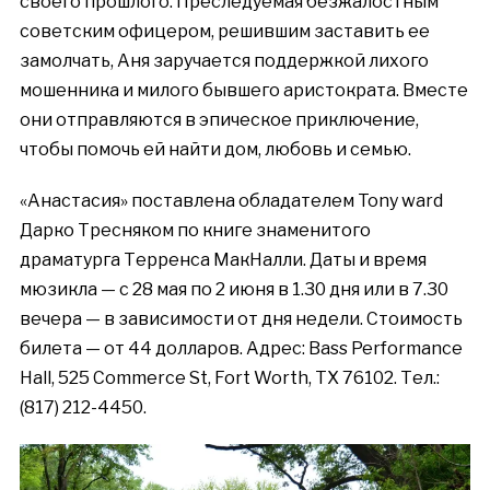
своего прошлого. Преследуемая безжалостным
советским офицером, решившим заставить ее
замолчать, Аня заручается поддержкой лихого
мошенника и милого бывшего аристократа. Вместе
они отправляются в эпическое приключение,
чтобы помочь ей найти дом, любовь и семью.
«Анастасия» поставлена обладателем Tony ward
Дарко Тресняком по книге знаменитого
драматурга Терренса МакНалли. Даты и время
мюзикла — с 28 мая по 2 июня в 1.30 дня или в 7.30
вечера — в зависимости от дня недели. Стоимость
билета
—
от
44
долларов
.
Адрес
: Bass Performance
Hall, 525 Commerce St, Fort Worth, TX 76102.
Тел
.:
(817) 212-4450.