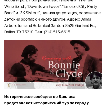
часов утра. В программе: выступления “The Red
Wine Band”, “Downtown Fever”, “Emerald City Party
Band” и “3K Sisters”, пивная дегустация, мороженое,
детский зоопарк и много другое.
Адрес
: Dallas
Arboretum and Botanical Garden, 8525 Garland Rd.,
Dallas, TX 75218.
Тел
.: (214) 515-6615.
Историческое
сообщество
Далласа
представляет
исторический
тур
по
городу