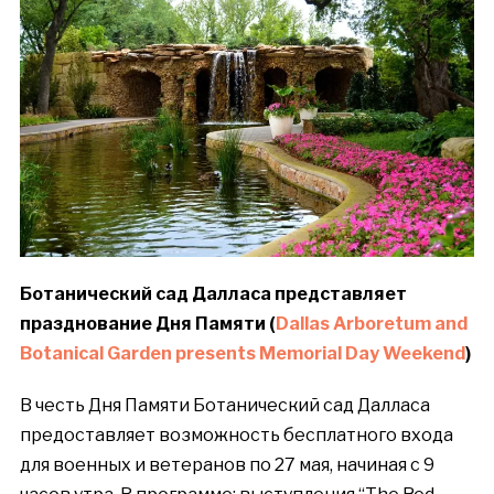
Ботанический
сад
Далласа
представляет
празднование
Дня
Памяти
(
Dallas Arboretum and
Botanical Garden presents Memorial Day Weekend
)
В честь Дня Памяти Ботанический сад Далласа
предоставляет возможность бесплатного входа
для военных и ветеранов по 27 мая, начиная с 9