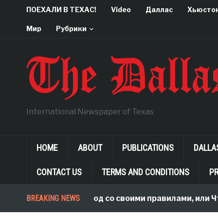
ПОЕХАЛИ В ТЕХАС!
Video
Даллас
Хьюсто
Мир
Рубрики
International Newspaper of Texas
HOME
ABOUT
PUBLICATIONS
DALLA
CONTACT US
TERMS AND CONDITIONS
PR
В чужой огород со своими правилами, или Что важн
BREAKING NEWS