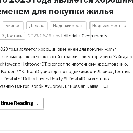
еменем для покупки жилья
Бизнес
Даллас
Недвижимость
Недвижимость с
ой Досталь
2023-06-16
by
Editorial
0 comments
023 года является хорошим временем для покупки жилья,
ет команда экспертов в этой отрасли – риелтор Ирина Хайтауэр
Hightower, #HightowerDT, эксперт по ипотечному кредитованию,
a Katsen #YKatsenDT, эксперт по недвижимости Лариса Досталь
a Dostal of Dallas Luxury Realty #LDostalDT и агент по
ванию Виктор Корби #VCorbyDT. “Russian Dallas – […]
tinue Reading →