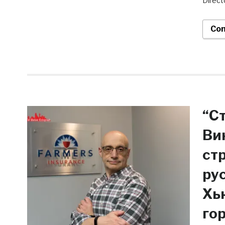
Direct
Con
“С
Ви
ст
ру
Хь
го