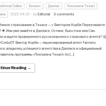
national Dallas
Бизнес
Даллас
Поехали в Техас!
ама
2025-04-29
by
Editorial
0 comments
адёжное страхование в Техасе — с Виктором Корби Переезжаете 
 🌟 Или уже живёте в Далласе, Остине, Хьюстоне или Сан-
ио и ищете проверенного русскоязычного страхового агента? 🤔
orCorbyDT Виктор Корби — лицензированный агент Farmers
ance, владелец успешного агентства в Далласе и официальный
авитель программы «Поехали в Техас!» по […]
tinue Reading →