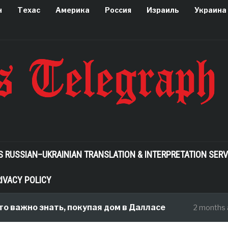
н
Техас
Америка
Россия
Израиль
Украина
S RUSSIAN–UKRAINIAN TRANSLATION & INTERPRETATION SERV
IVACY POLICY
о знать, покупая дом в Далласе
Как
2 months ago