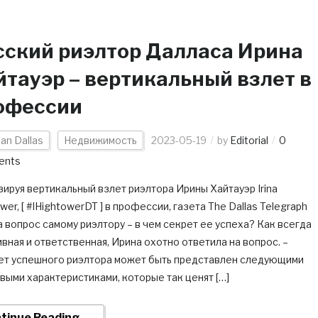
сский риэлтор Далласа Ирина
йтауэр – вертикальный взлет в
офессии
an Dallas
Недвижимость
2023-05-19
by
Editorial
0
ents
ируя вертикальный взлет риэлтора Ирины Хайтауэр Irina
wer, [ #IHightowerDT ] в профессии, газета The Dallas Telegraph
 вопрос самому риэлтору – в чем секрет ее успеха? Как всегда
вная и ответственная, Ирина охотно ответила на вопрос. –
ет успешного риэлтора может быть представлен следующими
выми характеристиками, которые так ценят […]
tinue Reading →