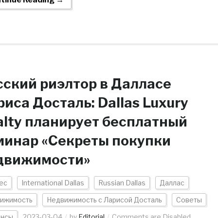
сский риэлтор в Далласе
иса Досталь: Dallas Luxury
alty планирует бесплатный
минар «Секреты покупки
движимости»
ес
International Dallas
Russian Dallas
Даллас
ижимость
Недвижимость с Ларисой Досталь
Советы
нсы
2023-03-04
by
Editorial
Comments are Disabled