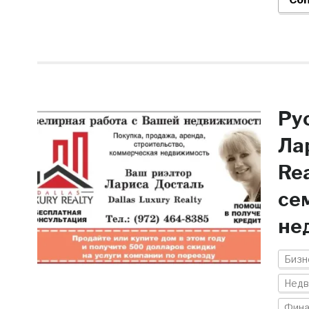
Ру
Лар
Re
се
не
Бизн
Недв
Фина