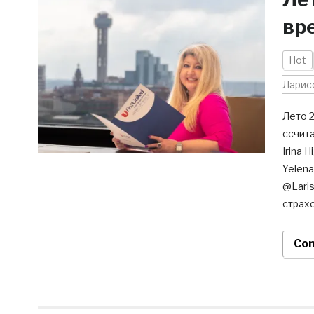
вр
Hot
Ларис
Лето 2
ссчита
Irina 
Yelen
@Laris
страхо
Con