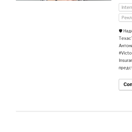
Inter
Рекл
🛡️ Н
Техас?
Антон
#Vict
Insur
предст
Con