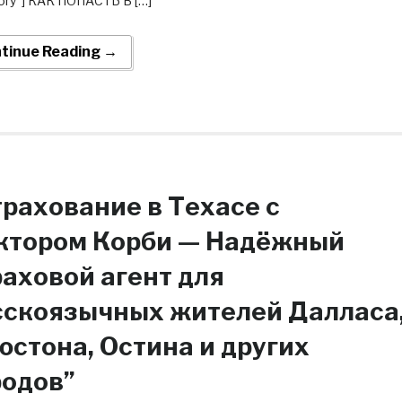
ory”] КАК ПОПАСТЬ В […]
tinue Reading →
трахование в Техасе с
ктором Корби — Надёжный
раховой агент для
сскоязычных жителей Далласа
юстона, Остина и других
родов”