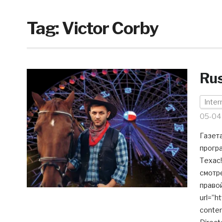
Tag:
Victor Corby
Rus
Inter
05-04
Газета
прогр
Техас!
смотре
правой
url=”h
conten