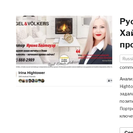
Ру
Ха
пр
Russi
comm
Анализ
Highto
задала
позити
Портр
ключе
Con