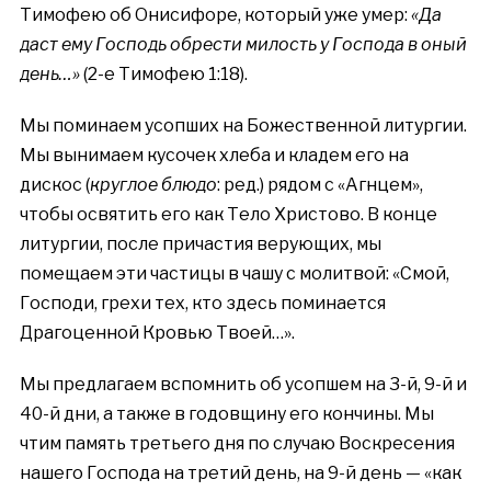
Тимофею об Онисифоре, который уже умер:
«Да
даст ему Господь обрести милость у Господа в оный
день…»
(2-е Тимофею 1:18).
Мы поминаем усопших на Божественной литургии.
Мы вынимаем кусочек хлеба и кладем его на
дискос (
круглое блюдо
: ред.) рядом с «Агнцем»,
чтобы освятить его как Тело Христово. В конце
литургии, после причастия верующих, мы
помещаем эти частицы в чашу с молитвой: «Смой,
Господи, грехи тех, кто здесь поминается
Драгоценной Кровью Твоей…».
Мы предлагаем вспомнить об усопшем на 3-й, 9-й и
40-й дни, а также в годовщину его кончины. Мы
чтим память третьего дня по случаю Воскресения
нашего Господа на третий день, на 9-й день — «как