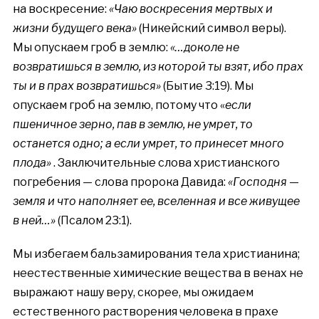
на воскресение:
«Чаю воскресения мертвых и
жизни будущего века»
(Никейский символ веры).
Мы опускаем гроб в землю:
«…доколе не
возвратишься в землю, из которой ты взят, ибо прах
ты и в прах возвратишься»
(Бытие 3:19). Мы
опускаем гроб на землю, потому что «
если
пшеничное зерно, пав в землю, не умрет, то
останется одно; а если умрет, то принесет много
плода»
. Заключительные слова христианского
погребения — слова пророка Давида:
«Господня —
земля и что наполняет ее, вселенная и все живущее
в ней…»
(Псалом 23:1).
Мы избегаем бальзамирования тела христианина;
неестественные химические вещества в венах не
выражают нашу веру, скорее, мы ожидаем
естественного растворения человека в прахе