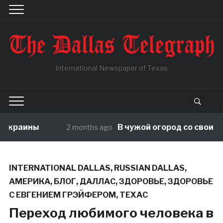
International Newspaper of Texas
ы
В чужой огород со своими правила
2 months ago
INTERNATIONAL DALLAS
,
RUSSIAN DALLAS
,
АМЕРИКА
,
БЛОГ
,
ДАЛЛАС
,
ЗДОРОВЬЕ
,
ЗДОРОВЬЕ
С ЕВГЕНИЕМ ГРЭЙФЕРОМ
,
ТЕХАС
Переход любимого человека в