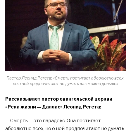
Пастор Леонид Регета: «Смерть постигает абсолютно всех,
но о ней предпочитают не думать как можно дольше»
Рассказывает пастор евангельской церкви
«Река жизни — Даллас» Леонид Регета
:
—
Смерть — это парадокс. Она постигает
абсолютно всех, но о ней предпочитают не думать