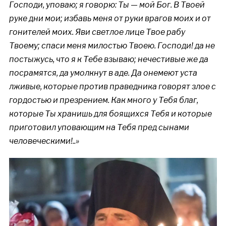
Господи, уповаю; я говорю: Ты — мой Бог. В Твоей
руке дни мои; избавь меня от руки врагов моих и от
гонителей моих. Яви светлое лице Твое рабу
Твоему; спаси меня милостью Твоею. Господи! да не
постыжусь, что я к Тебе взываю; нечестивые же да
посрамятся, да умолкнут в аде. Да онемеют уста
лживые, которые против праведника говорят злое с
гордостью и презрением. Как много у Тебя благ,
которые Ты хранишь для боящихся Тебя и которые
приготовил уповающим на Тебя пред сынами
человеческими!..»