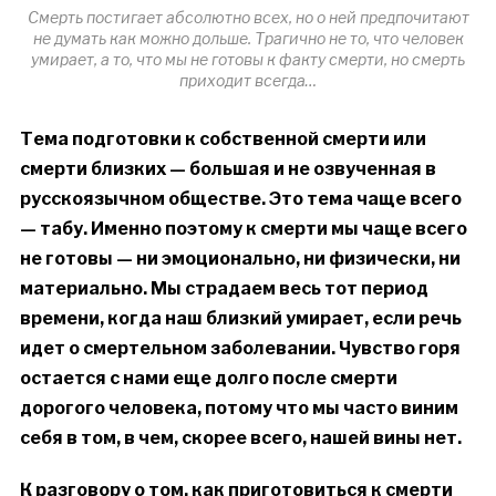
Смерть постигает абсолютно всех, но о ней предпочитают
не думать как можно дольше. Трагично не то, что человек
умирает, а то, что мы не готовы к факту смерти, но смерть
приходит всегда…
Тема подготовки к собственной смерти или
смерти близких — большая и не озвученная в
русскоязычном обществе. Это тема чаще всего
— табу. Именно поэтому к смерти мы чаще всего
не готовы — ни эмоционально, ни физически, ни
материально. Мы страдаем весь тот период
времени, когда наш близкий умирает, если речь
идет о смертельном заболевании.
Чувство горя
остается с нами
еще долго после смерти
дорогого человека, потому что мы часто
виним
себя в том, в чем, скорее всего, нашей вины нет.
К разговору о том, как приготовиться к смерти