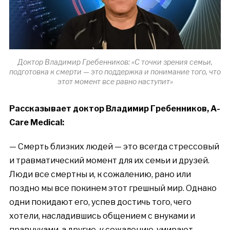
Доктор Владимир Гребенников: «С точки зрения семьи,
подготовка к смерти — это поддержка и понимание того, что
этот момент все равно наступит»
Рассказывает доктор Владимир Гребенников, A-
Care Medical
:
— Смерть близких людей — это всегда стрессовый
и травматический момент для их семьи и друзей.
Люди все смертны и, к сожалению, рано или
поздно мы все покинем этот грешный мир. Однако
одни покидают его, успев достичь того, чего
хотели, насладившись общением с внуками и
правнуками, а другие, к сожалению, умирают