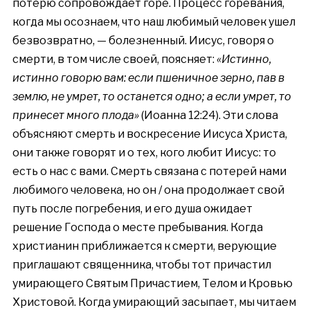
потерю сопровождает горе. Процесс горевания,
когда мы осознаем, что наш любимый человек ушел
безвозвратно, — болезненный. Иисус, говоря о
смерти, в том числе своей, поясняет:
«Истинно,
истинно говорю вам: если пшеничное зерно, пав в
землю, не умрет, то останется одно; а если умрет, то
принесет много плода»
(Иоанна 12:24). Эти слова
объясняют смерть и воскресение Иисуса Христа,
они также говорят и о тех, кого любит Иисус: то
есть о нас с вами. Смерть связана с потерей нами
любимого человека, но он / она продолжает свой
путь после погребения, и его душа ожидает
решение Господа о месте пребывания. Когда
христианин приближается к смерти, верующие
приглашают священника, чтобы тот причастил
умирающего Святым Причастием, Телом и Кровью
Христовой. Когда умирающий засыпает, мы читаем