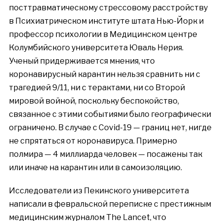
посттравматическому стрессовому расстройству
в Психиатрическом институте штата Нью-Йорк и
профессор психологии в Медицинском центре
Колумбийского университета Юваль Нерия.
Ученый придерживается мнения, что
коронавирусный карантин нельзя сравнить ни с
трагедией 9/11, ни с терактами, ни со Второй
м
ировой войной, поскольку беспокойство,
связанное с этими событиями было географически
ограничено. В случае с Covid-19 — границ нет, нигде
не спрятаться от коронавируса. Примерно
полмира — 4 миллиарда человек — посажены так
или иначе на карантин или в самоизоляцию.
Исследователи из Пекинского университета
написали в февральской переписке с престижным
медицинским журналом The Lancet, что