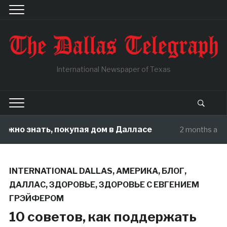
International Newspaper of Texas
нать, покупая дом в Далласе
Как Те
2 months ago
INTERNATIONAL DALLAS
,
АМЕРИКА
,
БЛОГ
,
ДАЛЛАС
,
ЗДОРОВЬЕ
,
ЗДОРОВЬЕ С ЕВГЕНИЕМ
ГРЭЙФЕРОМ
10 советов, как поддержать