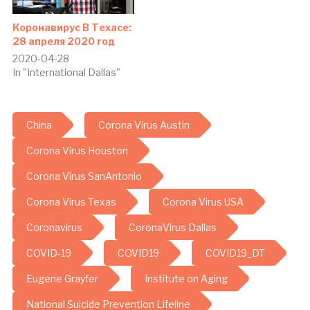
Коронавирус В Техасе:
28 апреля 2020 год
2020-04-28
In "International Dallas"
China
Corona Virus Austin
Corona Virus Houston
Corona Virus SanAntonio
Corona Virus Texas
Corona Virus USA
Coronavirus
CoronaVirus Dallas
COVID-19
COVID19
COVID19_DT
Eugene Grayfer
Institute on Aging
National Suicide Prevention Lifeline