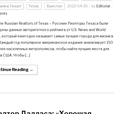
али в Техас!
Техас
Хьюстон
2023-04-30
by
Editorial
ents
пе Russian Realtors of Texas – Русские Риэлторы Техаса были
ены данные авторитетного рейтинга от U.S. News and World
t, который ежегодно называет самые лучшие города для жизни в
Каждый год популярное американское издание анализирует 150
лее населенных метрополисов, чтобы найти лучшие места для
в США. Чтобы […]
tinue Reading →
элтор Далласа: «Хорошая