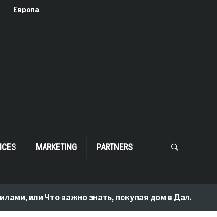
Европа
ICES
MARKETING
PARTNERS
или Что важно знать, покупая дом в Далласе
2 m