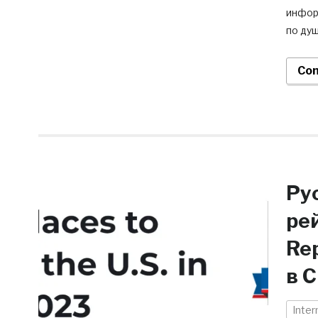
инфор
по душ
Con
Ру
рей
Re
в 
Inter