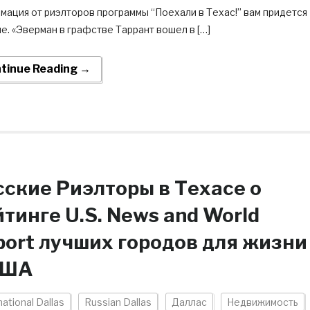
мация от риэлторов программы “Поехали в Техас!” вам придется
е. «Эверман в графстве Таррант вошел в […]
tinue Reading →
сские Риэлторы в Техасе о
тинге U.S. News and World
port лучших городов для жизни
США
national Dallas
Russian Dallas
Даллас
Недвижимость