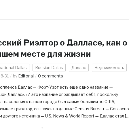
сский Риэлтор о Далласе, как о
чшем месте для жизни
national Dallas
Russian Dallas
Даллас
Недвижимость
8-31
by
Editorial
0 comments
роплекса Даллас — Форт-Уэрт есть еще одно название —
ой Даллас». «И это название оправдывает себя, поскольку
ст населения в нашем городе был самым большим по США, —
зывает риэлтор, ссылаясь на данные Census Bureau. — Согласно
 другого источника — U.S. News & World Report — Даллас стал […