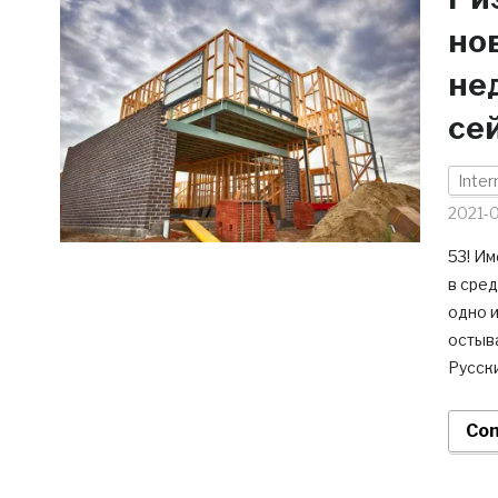
но
не
се
Inter
2021-
53! И
в сред
одно 
остыва
Русски
Con