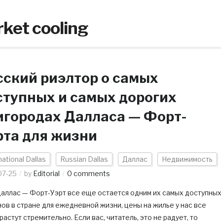
rket cooling
сский риэлтор о самых
ступных и самых дорогих
игородах Далласа — Форт-
рта для жизни
national Dallas
Russian Dallas
Даллас
Недвижимость
07-25
by
Editorial
0 comments
Даллас — Форт-Уэрт все еще остается одним их самых доступны
ов в стране для ежедневной жизни, цены на жилье у нас все
растут стремительно. Если вас, читатель, это не радует, то