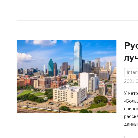
Ру
лу
Inter
2021-0
У мет
«Больш
приро
расска
данным