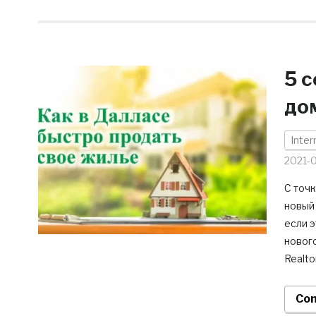
5 
до
Inter
2021-
С точк
новый 
если э
нового
Realto
Con