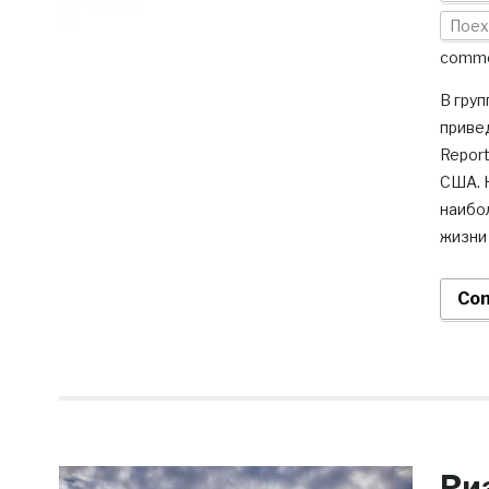
Поех
comm
В груп
привед
Repor
США. 
наибо
жизни 
Con
Ри