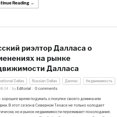
tinue Reading →
сский риэлтор Далласа о
менениях на рынке
движимости Далласа
national Dallas
Russian Dallas
Даллас
Недвижимость
08-14
by
Editorial
0 comments
— хорошее время подумать о покупке своего домика или
рки. В этот сезон в Северном Техасе не только холодает
тически, но и рынок недвижимости переживает похолодание.