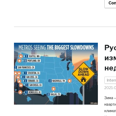
Con
Ру
из
не
Inter
2021-
Зима 
кварти
клима