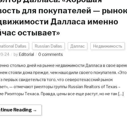
вость для покупателей — рыно
движимости Далласа именно
йчас остывает»
national Dallas
Russian Dallas
Даллас
Недвижимость
09-24
by
Editorial
0 comments
менно столько дней на рынке недвижимости Далласа в свое врем
нем стояли дома прежде, чем нашодили своего покупателя. «Это
из первых свидетельств того, что северотехасский рынок
ет», — отмечают риелторы группы Russian Realtors of Texas –
е Риэлторы Техаса. Правда, цены все еще растут, но не так […]
tinue Reading →