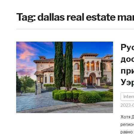
Tag:
dallas real estate ma
Ру
до
пр
Уэ
Inter
2023-
Хотя 
регион
равно 