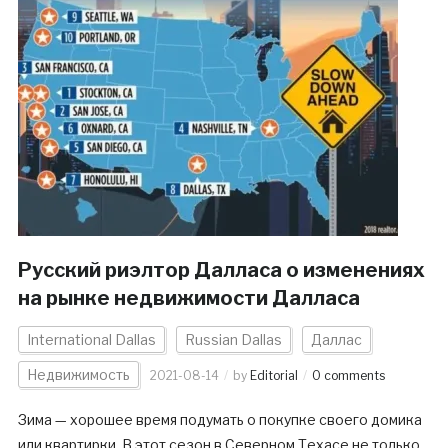
Русский риэлтор Далласа о изменениях
на рынке недвижимости Далласа
International Dallas
Russian Dallas
Даллас
Недвижимость
2021-08-14
by
Editorial
0 comments
Зима — хорошее время подумать о покупке своего домика
или квартирки. В этот сезон в Северном Техасе не только