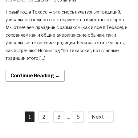
2024-12-11
by
Editorial
0 comments
Новый год в Техасе — это смесь культурных традиций,
уникального южного гостеприимства и местного шарма.
Мы отмечаем праздник с размахом (как и все в Техасе), и
сохраняем как и общие американские обычаи, так и
уникальные техасские традиции. Если вы хотите узнать,
как встречают Новый год “по-техасски”, вот главные
традиции этого […]
Continue Reading →
1
2
3
…
5
Next →