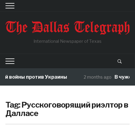
International Newspaper of Texas
ны против Украины
В чужой огород
2 months ago
Tag:
Русскоговорящий риэлтор в
Далласе