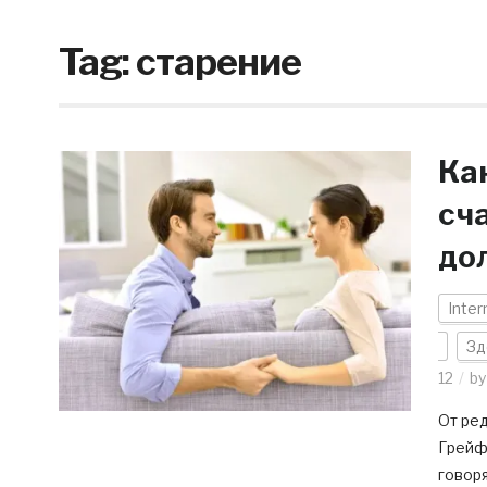
Tag:
старение
Ка
сч
до
Inter
Зд
12
b
От ред
Грейфе
говоря