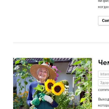
ни физ
когда 
Con
Че
Inter
Здор
comm
Выход
котора