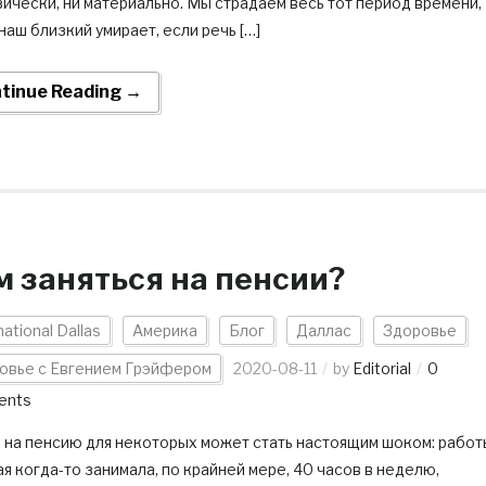
ически, ни материально. Мы страдаем весь тот период времени,
наш близкий умирает, если речь […]
tinue Reading →
м заняться на пенсии?
national Dallas
Америка
Блог
Даллас
Здоровье
овье с Евгением Грэйфером
2020-08-11
by
Editorial
0
ents
 на пенсию для некоторых может стать настоящим шоком: работ
я когда-то занимала, по крайней мере, 40 часов в неделю,