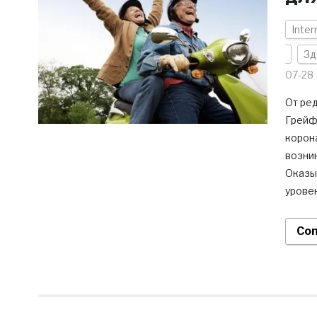
Inter
Зд
07-28
От ред
Грейф
корона
возни
Оказыв
урове
Con