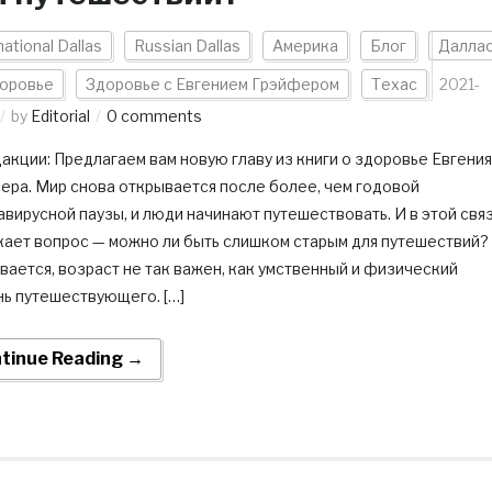
national Dallas
Russian Dallas
Америка
Блог
Далла
оровье
Здоровье с Евгением Грэйфером
Техас
2021-
by
Editorial
0 comments
акции: Предлагаем вам новую главу из книги о здоровье Евгения
ера. Мир снова открывается после более, чем годовой
вирусной паузы, и люди начинают путешествовать. И в этой свя
кает вопрос — можно ли быть слишком старым для путешествий?
ается, возраст не так важен, как умственный и физический
нь путешествующего. […]
tinue Reading →