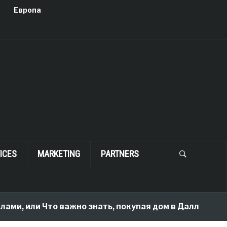
Европа
ICES
MARKETING
PARTNERS
и Что важно знать, покупая дом в Далласе
2 mon