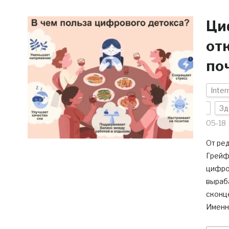
Ци
от
по
Inter
Зд
05-18
От ред
Грейф
цифро
выраб
сконце
Именн