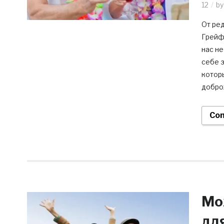
12
b
От ред
Грейф
нас не
себе 
котор
добро
Con
Мо
дл