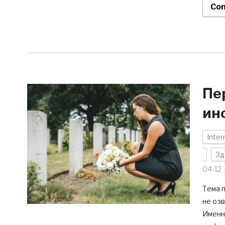
Con
Пе
ино
Inter
Зд
04-12
Тема п
не озв
Именно