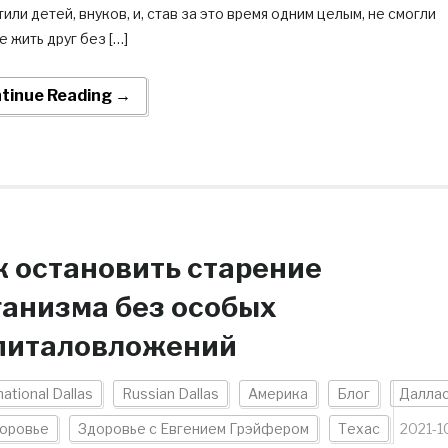
или детей, внуков, и, став за это время одним целым, не смогли
 жить друг без […]
tinue Reading →
к остановить старение
ганизма без особых
питаловложений
national Dallas
Russian Dallas
Америка
Блог
Далла
оровье
Здоровье с Евгением Грэйфером
Техас
2021-1