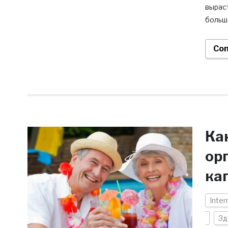
выраст
больше
Con
Ка
ор
ка
Inter
Зд