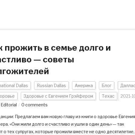
к прожить в семье долго и
астливо — советы
лгожителей
national Dallas
Russian Dallas
Америка
Блог
Далла
оровье
Здоровье с Евгением Грэйфером
Техас
2021-1
y
Editorial
0 comments
акции: Предлагаем вам новую главу из книги о здоровье Евгения
ра. «Они жили долго и счастливо и ушли в один день» — так
т о тех супругах, которые прожили вместе не одно десятилетие,