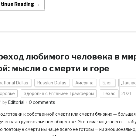
tinue Reading →
реход любимого человека в ми
й: мысли о смерти и горе
national Dallas
Russian Dallas
Америка
Блог
Далла
оровье
Здоровье с Евгением Грэйфером
Техас
2021-
by
Editorial
0 comments
одготовки к собственной смерти или смерти близких — большая
ученная в русскоязычном обществе. Это тема чаще всего — табу
 поэтому к смерти мы чаще всего не готовы — ни эмоционально